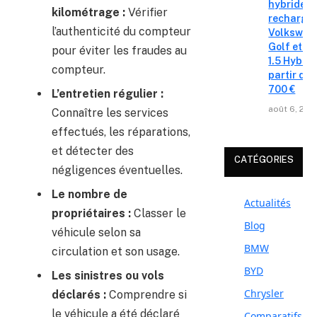
hybrides 
kilométrage :
Vérifier
recharge
l’authenticité du compteur
Volkswag
Golf et T
pour éviter les fraudes au
1.5 Hybrid 
compteur.
partir de 
700 €
L’entretien régulier :
août 6, 202
Connaître les services
effectués, les réparations,
et détecter des
CATÉGORIES
négligences éventuelles.
Le nombre de
Actualités
propriétaires :
Classer le
Blog
véhicule selon sa
BMW
circulation et son usage.
BYD
Les sinistres ou vols
Chrysler
déclarés :
Comprendre si
le véhicule a été déclaré
Comparatifs