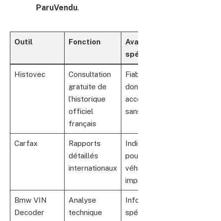
ParuVendu
.
Outil
Fonction
Avantages
spécifiques
Histovec
Consultation
Fiabilité des
gratuite de
données,
l’historique
accessible
officiel
sans frais
français
Carfax
Rapports
Indispensable
détaillés
pour
internationaux
véhicules
importés
Bmw VIN
Analyse
Informations
Decoder
technique
spéciales