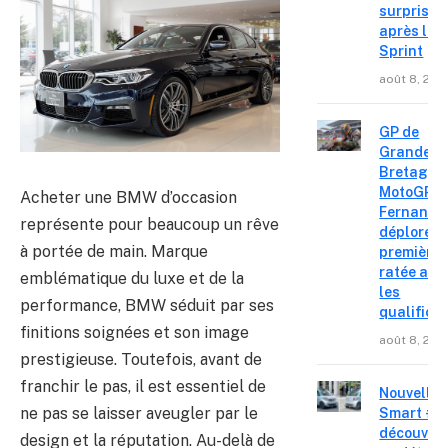
surprise
après le
Sprint
août 8, 202
GP de
Grande-
Bretagne
MotoGP : 
Acheter une BMW d’occasion
Fernande
représente pour beaucoup un rêve
déplore u
à portée de main. Marque
première 
ratée apr
emblématique du luxe et de la
les
performance, BMW séduit par ses
qualifica
finitions soignées et son image
août 8, 202
prestigieuse. Toutefois, avant de
franchir le pas, il est essentiel de
Nouvelle
ne pas se laisser aveugler par le
Smart #2 
découvre
design et la réputation. Au-delà de