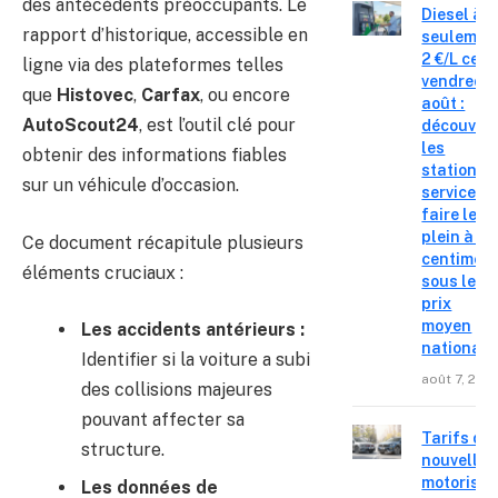
des antécédents préoccupants. Le
Diesel à
rapport d’historique, accessible en
seulemen
2 €/L ce
ligne via des plateformes telles
vendredi 
que
Histovec
,
Carfax
, ou encore
août :
AutoScout24
, est l’outil clé pour
découvre
les
obtenir des informations fiables
stations-
sur un véhicule d’occasion.
service o
faire le
plein à 19
Ce document récapitule plusieurs
centimes
éléments cruciaux :
sous le
prix
moyen
Les accidents antérieurs :
national
Identifier si la voiture a subi
août 7, 202
des collisions majeures
pouvant affecter sa
Tarifs de
structure.
nouvelles
motorisat
Les données de