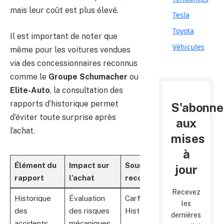
mais leur coût est plus élevé.
Tesla
Toyota
Il est important de noter que
Véhicules
même pour les voitures vendues
via des concessionnaires reconnus
comme le
Groupe Schumacher
ou
Elite-Auto
, la consultation des
rapports d’historique permet
S'abonne
d’éviter toute surprise après
aux
l’achat.
mises
à
Élément du
Impact sur
Source
jour
rapport
l’achat
recommandée
Recevez
Historique
Évaluation
Carfax,
les
des
des risques
Histovec
dernières
accidents
mécaniques