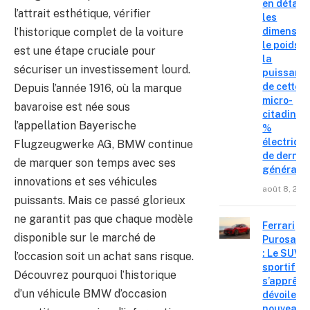
en détail
l’attrait esthétique, vérifier
les
l’historique complet de la voiture
dimension
le poids e
est une étape cruciale pour
la
sécuriser un investissement lourd.
puissanc
de cette
Depuis l’année 1916, où la marque
micro-
bavaroise est née sous
citadine 
l’appellation Bayerische
%
électriqu
Flugzeugwerke AG, BMW continue
de derniè
de marquer son temps avec ses
générati
innovations et ses véhicules
août 8, 202
puissants. Mais ce passé glorieux
ne garantit pas que chaque modèle
Ferrari
disponible sur le marché de
Purosang
: Le SUV
l’occasion soit un achat sans risque.
sportif
Découvrez pourquoi l’historique
s’apprête
d’un véhicule BMW d’occasion
dévoiler 
nouveau