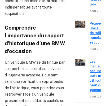
constitue une mine d’informations
look
indispensables avant toute
août 7, 202
acquisition.
Peugeot 4
Comprendre
une surpr
de taille,
l’importance du rapport
remplace
d’historique d’une BMW
est confir
août 7, 202
d’occasion
Les
Un véhicule BMW se distingue par
meilleure
ses performances et son niveau
assuranc
d’ingénierie avancée. Pourtant,
auto pour
véhicules
sans une vérification approfondie
haut de
de l’historique, vous pourriez vous
gamme
retrouver face à un véhicule
août 7, 202
présentant des défauts cachés ou