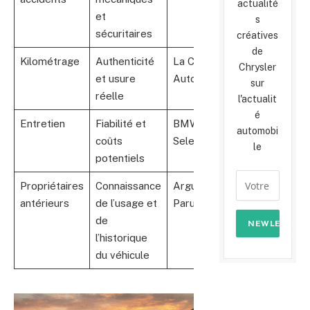
actualité
et
s
sécuritaires
créatives
de
Kilométrage
Authenticité
La Centrale,
Chrysler
et usure
AutoScout24
sur
réelle
l'actualit
é
Entretien
Fiabilité et
BMW Premium
automobi
coûts
Selection
le
potentiels
Propriétaires
Connaissance
Argus,
antérieurs
de l’usage et
ParuVendu
de
l’historique
du véhicule