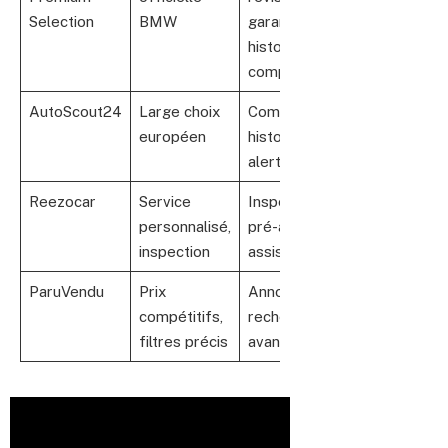
Selection
BMW
garanties,
historique
complet
AutoScout24
Large choix
Comparaison,
européen
historique,
alertes
Reezocar
Service
Inspection
personnalisé,
pré-achat,
inspection
assistance
ParuVendu
Prix
Annonce,
compétitifs,
recherche
filtres précis
avancée