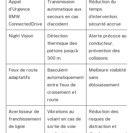
Appel
Transmission
Réduction du
d’Urgence
automatique aux
temps
BMW
secours en cas
d’intervention,
ConnectedDrive
d’accident
sécurité accrue
Night Vision
Détection
Alerte précoce au
thermique des
conducteur,
piétons jusqu’à
prévention des
300 m
collisions
Feux de route
Basculent
Meilleure visibilité
adaptatifs
automatiquement
sans
entre feux de
éblouissement
croisement et
route
Avertisseur de
Vibrations au
Réduction des
franchissement
volant en cas de
risques de
de ligne
sortie de voie
distraction et