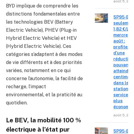
août 5, 202
BYD implique de comprendre les
distinctions fondamentales entre
SP95-E10
les technologies BEV (Battery
seulemen
1,82 €/L c
Electric Vehicle), PHEV (Plug-in
mercredi 
Hybrid Electric Vehicle) et HEV
août :
(Hybrid Electric Vehicle). Ces
profitez
d’une
catégories s’adaptent à des modes
réduction
de vie différents et à des priorités
pouvant
variées, notamment en ce qui
atteindre 
centimes
concerne l’autonomie, la facilité de
dans les
recharge, l’impact
stations-
environnemental, et la praticité au
service le
plus
quotidien.
économiq
août 5, 202
Le BEV, la mobilité 100 %
électrique à l’état pur
SP95-E10