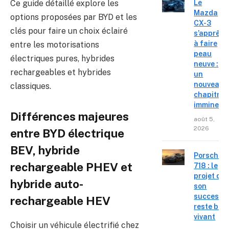
Ce guide détaillé explore les
Le
Mazda
options proposées par BYD et les
CX-3
clés pour faire un choix éclairé
s’apprête
à faire
entre les motorisations
peau
électriques pures, hybrides
neuve :
rechargeables et hybrides
un
nouveau
classiques.
chapitre
imminent
Différences majeures
août 5,
2026
entre BYD électrique
BEV, hybride
Porsche
rechargeable PHEV et
718 : le
projet de
hybride auto-
son
successe
rechargeable HEV
reste bie
vivant
Choisir un véhicule électrifié chez