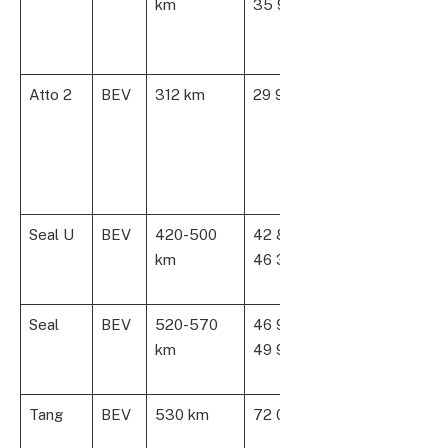
km
35 990
batterie 44.9 à
60.4 kWh, idéal
urbain
Atto 2
BEV
312 km
29 990
SUV compact,
batterie 45.12
kWh, version
autonomie
étendue prévue
Seal U
BEV
420-500
42 890 –
SUV familial, 21
km
46 390
ch, batteries 71.
à 87 kWh
Seal
BEV
520-570
46 990 –
Berline sportive,
km
49 990
313 à 530 ch,
batterie 82.5 k
Tang
BEV
530 km
72 000
SUV 7 places,
108.8 kWh