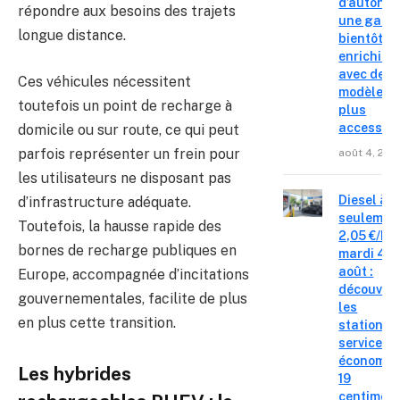
d’autonom
répondre aux besoins des trajets
une gam
longue distance.
bientôt
enrichie
avec des
Ces véhicules nécessitent
modèles
toutefois un point de recharge à
plus
accessibl
domicile ou sur route, ce qui peut
parfois représenter un frein pour
août 4, 202
les utilisateurs ne disposant pas
Diesel à
d’infrastructure adéquate.
seulemen
Toutefois, la hausse rapide des
2,05 €/L c
bornes de recharge publiques en
mardi 4
août :
Europe, accompagnée d’incitations
découvre
gouvernementales, facilite de plus
les
en plus cette transition.
stations-
service o
économis
Les hybrides
19
centimes