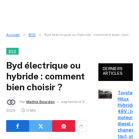
»
»
Accueil
BYD
Byd électrique ou hybride : comment bien choisir ?
BYD
Byd électrique ou
DERNIERS
hybride : comment
ARTICLES
bien choisir ?
Toyota
Hilux
Par
Mathis Bourdon
septembre 5,
Hybride
2025
11 Min
48V : le
moteur
diesel qui
change
tout, un