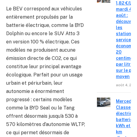
1,82 €/L c
Le BEV correspond aux véhicules
mardi 4
août :
entièrement propulsés par la
découvre
batterie électrique, comme la BYD
les
Dolphin ou encore le SUV Atto 3
stations-
service o
en version 100 % électrique. Ces
économis
modèles ne produisent aucune
20
émission directe de CO2, ce qui
centimes
par litre
constitue leur principal avantage
sur le pri
écologique. Parfait pour un usage
moyen
urbain et périurbain, leur
août 4, 202
autonomie a énormément
progressé : certains modèles
Mercedes
Classe C
comme la BYD Seal ou le Tang
électrique
offrent désormais jusqu’à 530 à
batterie 
570 kilomètres d’autonomie WLTP,
kWh et 8
km
ce qui permet désormais de