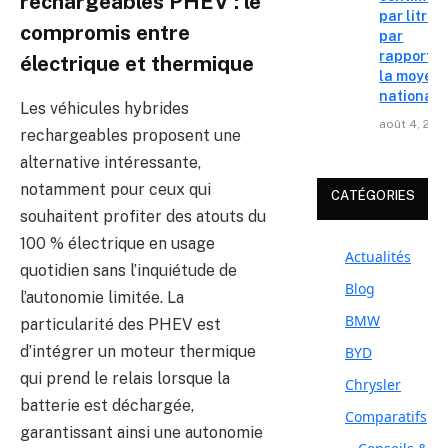
rechargeables PHEV : le
par litre
compromis entre
par
rapport à
électrique et thermique
la moyen
nationale
Les véhicules hybrides
août 4, 202
rechargeables proposent une
alternative intéressante,
notamment pour ceux qui
CATÉGORIES
souhaitent profiter des atouts du
100 % électrique en usage
Actualités
quotidien sans l’inquiétude de
Blog
l’autonomie limitée. La
BMW
particularité des PHEV est
d’intégrer un moteur thermique
BYD
qui prend le relais lorsque la
Chrysler
batterie est déchargée,
Comparatifs
garantissant ainsi une autonomie