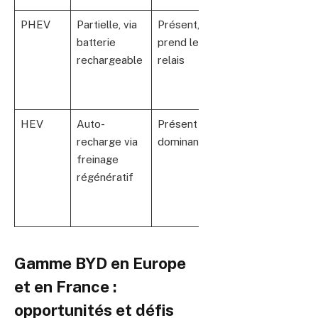
PHEV
Partielle, via
Présent,
Double
batterie
prend le
autonomie,
rechargeable
relais
réduction
d’émissions,
flexibilité
HEV
Auto-
Présent et
Pas besoin de
recharge via
dominant
recharge
freinage
externe, baisse
régénératif
des
consommations
Gamme BYD en Europe
et en France :
opportunités et défis