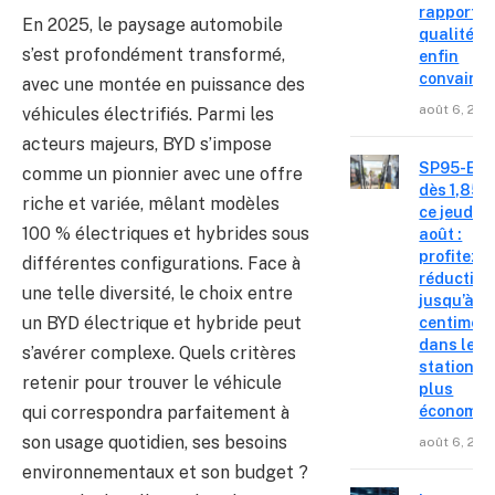
rapport
En 2025, le paysage automobile
qualité-p
s’est profondément transformé,
enfin
convainc
avec une montée en puissance des
août 6, 202
véhicules électrifiés. Parmi les
acteurs majeurs, BYD s’impose
SP95-E10
comme un pionnier avec une offre
dès 1,85 €
riche et variée, mêlant modèles
ce jeudi 6
100 % électriques et hybrides sous
août :
profitez d
différentes configurations. Face à
réduction
une telle diversité, le choix entre
jusqu’à 15
un BYD électrique et hybride peut
centimes
dans les
s’avérer complexe. Quels critères
stations l
retenir pour trouver le véhicule
plus
qui correspondra parfaitement à
économiq
son usage quotidien, ses besoins
août 6, 202
environnementaux et son budget ?