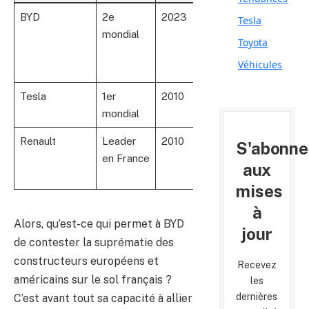
BYD
2e
2023
33
B
Tesla
mondial
(objectif
B
Toyota
100 fin
Véhicules
2025)
Tesla
1er
2010
Plus de
L
mondial
50
c
Renault
Leader
2010
Large
L
S'abonne
en France
réseau
aux
présent
mises
à
Alors, qu’est-ce qui permet à BYD
jour
de contester la suprématie des
constructeurs européens et
Recevez
américains sur le sol français ?
les
dernières
C’est avant tout sa capacité à allier