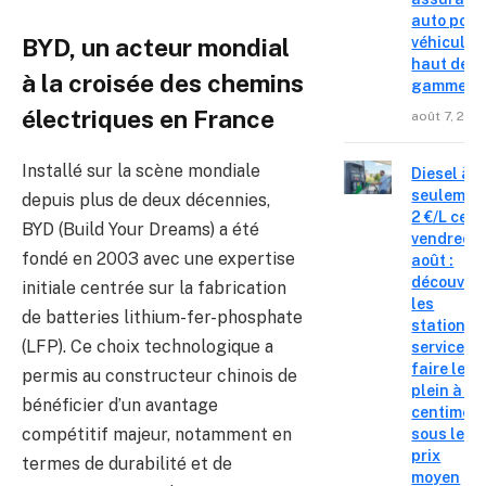
auto pour
véhicules
BYD, un acteur mondial
haut de
à la croisée des chemins
gamme
électriques en France
août 7, 202
Installé sur la scène mondiale
Diesel à
seulemen
depuis plus de deux décennies,
2 €/L ce
BYD (Build Your Dreams) a été
vendredi 
fondé en 2003 avec une expertise
août :
découvre
initiale centrée sur la fabrication
les
de batteries lithium-fer-phosphate
stations-
(LFP). Ce choix technologique a
service o
faire le
permis au constructeur chinois de
plein à 19
bénéficier d’un avantage
centimes
compétitif majeur, notamment en
sous le
prix
termes de durabilité et de
moyen