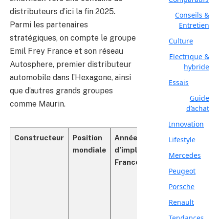
distributeurs d’ici la fin 2025.
Conseils &
Parmi les partenaires
Entretien
stratégiques, on compte le groupe
Culture
Emil Frey France et son réseau
Electrique &
Autosphere, premier distributeur
hybride
automobile dans l’Hexagone, ainsi
Essais
que d’autres grands groupes
Guide
comme Maurin.
d’achat
Innovation
Constructeur
Position
Année
Nombre
T
Lifestyle
mondiale
d’implantation
de
d
Mercedes
France
points
Peugeot
de
Porsche
vente
en
Renault
France
Tendances