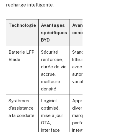
recharge intelligente.
Technologie
Avantages
Avantages
spécifiques
concurrents
BYD
Batterie LFP
Sécurité
Standard
Blade
renforcée,
lithium-ion
durée de vie
avec
accrue,
autonomie
meilleure
variable
densité
Systèmes
Logiciel
Approches
d’assistance
optimisé,
diverses selon
à la conduite
mise à jour
marques,
OTA,
parfois moins
interface
intégrées