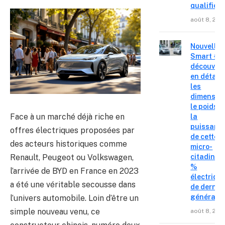
qualifica
août 8, 202
Nouvelle
Smart #2 
découvre
en détail
les
dimension
le poids e
Face à un marché déjà riche en
la
puissanc
offres électriques proposées par
de cette
des acteurs historiques comme
micro-
Renault, Peugeot ou Volkswagen,
citadine 
%
l’arrivée de BYD en France en 2023
électriqu
a été une véritable secousse dans
de derniè
générati
l’univers automobile. Loin d’être un
simple nouveau venu, ce
août 8, 202