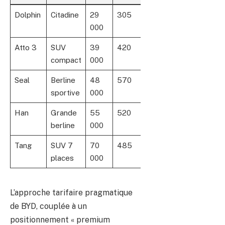
Dolphin
Citadine
29
305
5
000
Atto 3
SUV
39
420
5
compact
000
Seal
Berline
48
570
5
sportive
000
Han
Grande
55
520
5
berline
000
Tang
SUV 7
70
485
7
places
000
L’approche tarifaire pragmatique
de BYD, couplée à un
positionnement « premium