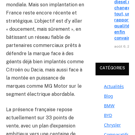
diesel qui
mondiale. Mais son implantation en
change
France reste encore récente et
tout, un
rapport
stratégique. L’objectif est d’y aller
qualité-p
« doucement, mais sûrement », en
enfin
bâtissant un réseau fiable de
convainc
partenaires commerciaux prêts à
août 6, 202
défendre la marque face à des
géants déjà bien implantés comme
CATÉGORIES
Citroën ou Dacia, mais aussi face à
la montée en puissance de
marques comme MG Motor sur le
Actualités
segment électrique abordable.
Blog
BMW
La présence française repose
BYD
actuellement sur 33 points de
Chrysler
vente, avec un plan d’expansion
ambitieux vers une centaine de
Comparatifs