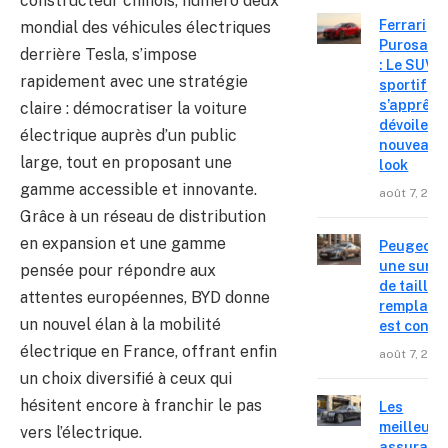
constructeur chinois, numéro deux
Ferrari
mondial des véhicules électriques
Purosang
derrière Tesla, s’impose
: Le SUV
rapidement avec une stratégie
sportif
s’apprête
claire : démocratiser la voiture
dévoiler 
électrique auprès d’un public
nouveau
large, tout en proposant une
look
gamme accessible et innovante.
août 7, 202
Grâce à un réseau de distribution
en expansion et une gamme
Peugeot 4
une surpr
pensée pour répondre aux
de taille,
attentes européennes, BYD donne
remplace
un nouvel élan à la mobilité
est confir
électrique en France, offrant enfin
août 7, 202
un choix diversifié à ceux qui
hésitent encore à franchir le pas
Les
meilleure
vers l’électrique.
assuranc