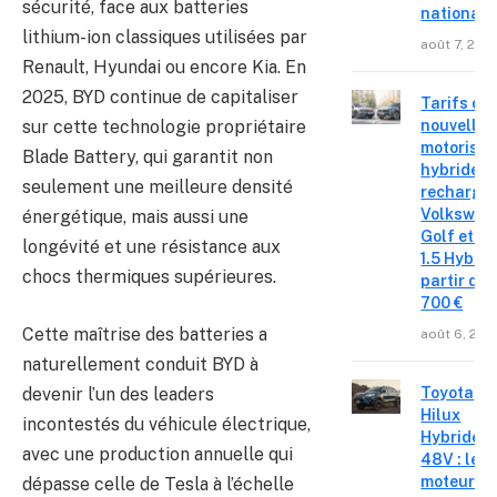
sécurité, face aux batteries
national
lithium-ion classiques utilisées par
août 7, 202
Renault, Hyundai ou encore Kia. En
2025, BYD continue de capitaliser
Tarifs de
nouvelles
sur cette technologie propriétaire
motorisat
Blade Battery, qui garantit non
hybrides 
seulement une meilleure densité
recharge
Volkswag
énergétique, mais aussi une
Golf et T
longévité et une résistance aux
1.5 Hybrid 
chocs thermiques supérieures.
partir de 
700 €
Cette maîtrise des batteries a
août 6, 202
naturellement conduit BYD à
devenir l’un des leaders
Toyota
Hilux
incontestés du véhicule électrique,
Hybride
avec une production annuelle qui
48V : le
moteur
dépasse celle de Tesla à l’échelle