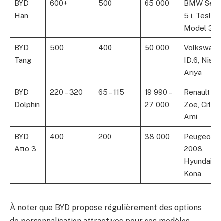
BYD
600+
500
65 000
BMW Séri
Han
5 i, Tesla
Model 3
BYD
500
400
50 000
Volkswag
Tang
ID.6, Nissa
Ariya
BYD
220 – 320
65 – 115
19 990 –
Renault
Dolphin
27 000
Zoe, Citro
Ami
BYD
400
200
38 000
Peugeot e
Atto 3
2008,
Hyundai
Kona
À noter que BYD propose régulièrement des options
de personnalisation attractives pour ses modèles,