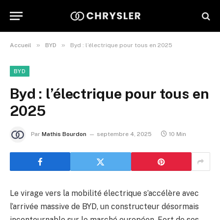
»
»
Accueil
BYD
Byd : l’électrique pour tous en 2025
BYD
Byd : l’électrique pour tous en
2025
Par
Mathis Bourdon
septembre 4, 2025
10 Min
Le virage vers la mobilité électrique s’accélère avec
l’arrivée massive de BYD, un constructeur désormais
incontournable sur le marché européen. Fort de ses