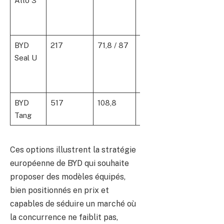
Atto 3
990
– 40
990
BYD
217
71,8 / 87
420 – 500
42
Seal U
890
– 46
390
BYD
517
108,8
530
72
Tang
000
Ces options illustrent la stratégie
européenne de BYD qui souhaite
proposer des modèles équipés,
bien positionnés en prix et
capables de séduire un marché où
la concurrence ne faiblit pas,