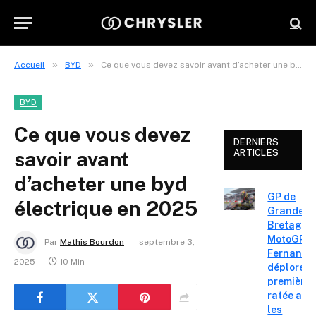
»
»
Accueil
BYD
Ce que vous devez savoir avant d’acheter une byd électrique en 2025
BYD
Ce que vous devez
DERNIERS
savoir avant
ARTICLES
d’acheter une byd
GP de
électrique en 2025
Grande-
Bretagne
MotoGP : 
Par
Mathis Bourdon
septembre 3,
Fernande
2025
10 Min
déplore u
première 
ratée apr
les