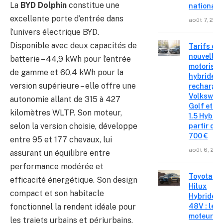
La
BYD Dolphin
constitue une
national
excellente porte d’entrée dans
août 7, 202
l’univers électrique BYD.
Disponible avec deux capacités de
Tarifs de
nouvelles
batterie – 44,9 kWh pour l’entrée
motorisat
de gamme et 60,4 kWh pour la
hybrides 
version supérieure – elle offre une
recharge
Volkswag
autonomie allant de 315 à 427
Golf et T
kilomètres WLTP. Son moteur,
1.5 Hybrid 
selon la version choisie, développe
partir de 
700 €
entre 95 et 177 chevaux, lui
août 6, 202
assurant un équilibre entre
performance modérée et
Toyota
efficacité énergétique. Son design
Hilux
compact et son habitacle
Hybride
fonctionnel la rendent idéale pour
48V : le
moteur
les trajets urbains et périurbains.