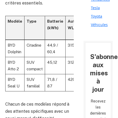
critères essentiels.
Tesla
Toyota
Modèle
Type
Batterie
Autonomie
Puissance
Véhicules
(kWh)
WLTP (km)
(ch)
BYD
Citadine
44,9 /
315 – 427
95 – 177
Dolphin
60,4
S'abonne
BYD
SUV
45,12
312
177
aux
Atto 2
compact
mises
BYD
SUV
71,8 /
420 – 500
217
à
Seal U
familial
87
jour
Recevez
Chacun de ces modèles répond à
les
des attentes spécifiques avec un
dernières