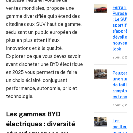
dépassé Tesla en volume de
Ferrari
ventes mondiales, propose une
Purosang
gamme diversifiée qui s’étend des
: Le SUV
citadines aux SUV haut de gamme,
sportif
s’apprête
séduisant un public européen de
dévoiler 
plus en plus attentif aux
nouveau
innovations et à la qualité.
look
Explorer ce que vous devez savoir
août 7, 202
avant d’acheter une BYD électrique
en 2025 vous permettra de faire
Peugeot 4
une surpr
un choix éclairé, conjuguant
de taille,
performance, autonomie, prix et
remplace
technologie.
est confir
août 7, 202
Les gammes BYD
Les
électriques : diversité
meilleure
assuranc