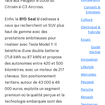
face aux Peugeot e-2008 ou
Citroën ë-C3 Aircross.
Conseils &
Entretien
Enfin, le
BYD Seal U
s’adresse à
Culture
ceux qui recherchent un SUV plus
Electrique &
haut de gamme avec des
hybride
prestations ambitieuses pour
Essais
rivaliser avec Tesla Model Y. Il
Guide
bénéficie d’une double batterie
d’achat
(71,8 kWh ou 87 kWh) et propose
Innovation
des autonomies entre 420 et 500
Lifestyle
kilomètres, avec un moteur de 217
Mercedes
chevaux. Son positionnement
Peugeot
tarifaire, autour de 43 000 à 46
000 euros, exploite un segment
Porsche
premium où la qualité perçue et la
Renault
technologie embarquée sont des
Tendances