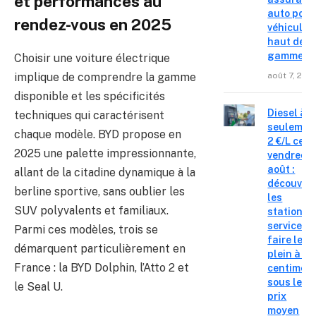
et performances au
auto pour
rendez-vous en 2025
véhicules
haut de
gamme
Choisir une voiture électrique
août 7, 202
implique de comprendre la gamme
disponible et les spécificités
Diesel à
techniques qui caractérisent
seulemen
chaque modèle. BYD propose en
2 €/L ce
2025 une palette impressionnante,
vendredi 
août :
allant de la citadine dynamique à la
découvre
berline sportive, sans oublier les
les
SUV polyvalents et familiaux.
stations-
service o
Parmi ces modèles, trois se
faire le
démarquent particulièrement en
plein à 19
France : la BYD Dolphin, l’Atto 2 et
centimes
sous le
le Seal U.
prix
moyen