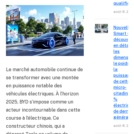
qualifica
août 8, 202
Nouvelle
Smart #2 
découvre
en détail
les
dimension
le poids e
Le marché automobile continue de
la
puissanc
se transformer avec une montée
de cette
en puissance notable des
micro-
véhicules électriques. À l’horizon
citadine 
%
2025, BYD s’impose comme un
électriqu
acteur incontournable dans cette
de derniè
générati
course à l’électrique. Ce
constructeur chinois, qui a
août 8, 202