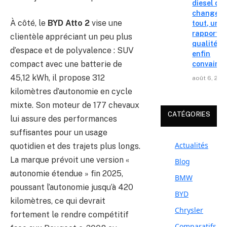
diesel qui
change
À côté, le
BYD Atto 2
vise une
tout, un
rapport
clientèle appréciant un peu plus
qualité-p
d’espace et de polyvalence : SUV
enfin
compact avec une batterie de
convainc
45,12 kWh, il propose 312
août 6, 202
kilomètres d’autonomie en cycle
mixte. Son moteur de 177 chevaux
CATÉGORIES
lui assure des performances
suffisantes pour un usage
Actualités
quotidien et des trajets plus longs.
La marque prévoit une version «
Blog
autonomie étendue » fin 2025,
BMW
poussant l’autonomie jusqu’à 420
BYD
kilomètres, ce qui devrait
Chrysler
fortement le rendre compétitif
Comparatifs