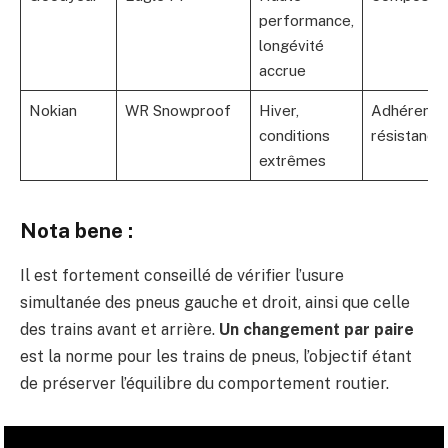
performance,
longévité
accrue
Nokian
WR Snowproof
Hiver,
Adhérence 
conditions
résistance
extrêmes
Nota bene :
Il est fortement conseillé de vérifier l’usure
simultanée des pneus gauche et droit, ainsi que celle
des trains avant et arrière.
Un changement par paire
est la norme pour les trains de pneus, l’objectif étant
de préserver l’équilibre du comportement routier.