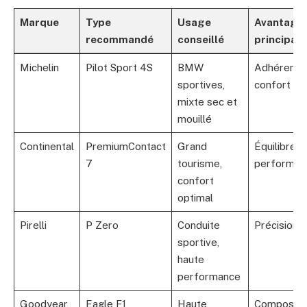
Marque
Type
Usage
Avantage
recommandé
conseillé
principau
Michelin
Pilot Sport 4S
BMW
Adhérence,
sportives,
confort
mixte sec et
mouillé
Continental
PremiumContact
Grand
Équilibre
7
tourisme,
performanc
confort
optimal
Pirelli
P Zero
Conduite
Précision, 
sportive,
haute
performance
Goodyear
Eagle F1
Haute
Composés 