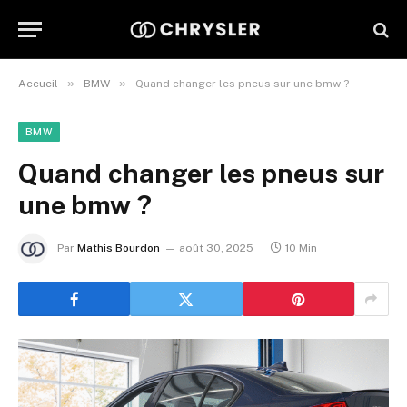
»
»
Accueil
BMW
Quand changer les pneus sur une bmw ?
BMW
Quand changer les pneus sur
une bmw ?
Par
Mathis Bourdon
août 30, 2025
10 Min