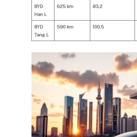
BYD
625 km
83,2
Han L
BYD
590 km
100,5
Tang L