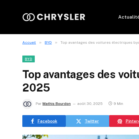
Actualit
»
»
Accueil
BYD
Top avantages des voitures électriques by
BYD
Top avantages des voit
2025
Par
Mathis Bourdon
août 30, 2025
9 Min
Facebook
Twitter
Pinter