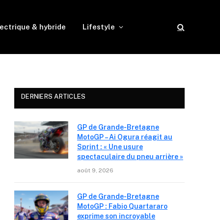
ectrique & hybride
Lifestyle
DERNIERS ARTICLES
GP de Grande-Bretagne
MotoGP – Ai Ogura réagit au
Sprint : « Une usure
spectaculaire du pneu arrière »
août 9, 2026
GP de Grande-Bretagne
MotoGP : Fabio Quartararo
exprime son incroyable