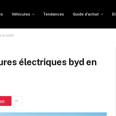
és
Véhicules
Tendances
Guide d’achat
El
d en 2025
ures électriques byd en
est