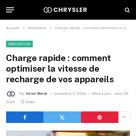
»
»
Accueil
Innovation
Charge rapide : comment optimiser la vitesse de recharge de vos appareils
INNOVATION
Charge rapide : comment
optimiser la vitesse de
recharge de vos appareils
Par
Victor Morel
novembre 3, 2024
Mise à jour:
août 28,
2025
8 Min