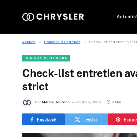
Actualit
»
»
Accueil
Conseils & Entretien
Check-list entretien avant 
CONSEILS & ENTRETIEN
Check-list entretien a
strict
Par
Mathis Bourdon
août 29, 2025
9 Min
Facebook
Twitter
Pinter