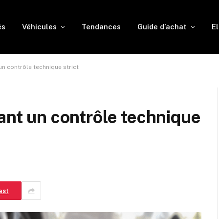
és
Véhicules
Tendances
Guide d’achat
El
un contrôle technique strict
vant un contrôle technique
est