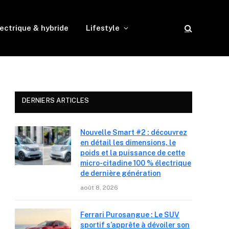
ectrique & hybride
Lifestyle
DERNIERS ARTICLES
Nouvelle Smart #2 : découvrez
en détail les dimensions, le
poids et la puissance de cette
micro-citadine 100 % électrique
de dernière génération
août 8, 2026
Ferrari Purosangue : Le SUV
sportif s’apprête à dévoiler son