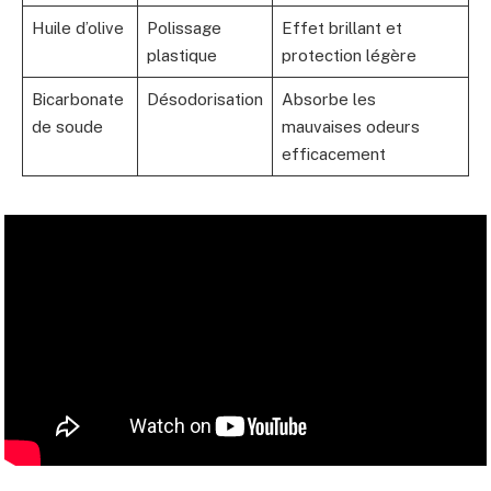
Huile d’olive
Polissage
Effet brillant et
plastique
protection légère
Bicarbonate
Désodorisation
Absorbe les
de soude
mauvaises odeurs
efficacement