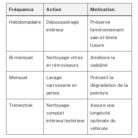
Fréquence
Action
Motivation
Hebdomadaire
Dépoussiérage
Préserve
intérieur
l’environnement
sain et limite
l’usure
Bi-mensuel
Nettoyage vitres
Améliore la
et rétroviseurs
visibilité
Mensuel
Lavage
Prévient la
carrosserie et
dégradation de la
jantes
peinture
Trimestriel
Nettoyage
Assure une
complet
longévité
intérieur/extérieur
optimale du
véhicule