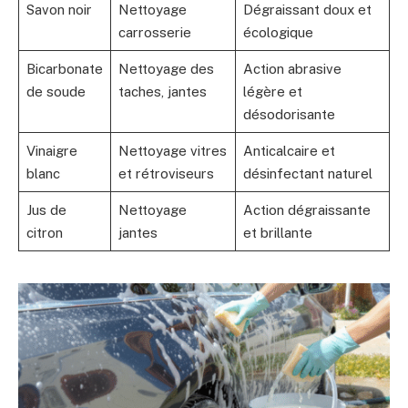
Savon noir
Nettoyage
Dégraissant doux et
carrosserie
écologique
Bicarbonate
Nettoyage des
Action abrasive
de soude
taches, jantes
légère et
désodorisante
Vinaigre
Nettoyage vitres
Anticalcaire et
blanc
et rétroviseurs
désinfectant naturel
Jus de
Nettoyage
Action dégraissante
citron
jantes
et brillante