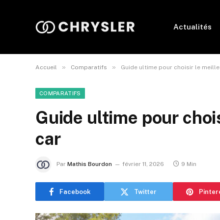
Actualités
»
»
Accueil
Comparatifs
Guide ultime pour choisir le meill
COMPARATIFS
Guide ultime pour chois
car
Par
Mathis Bourdon
février 11, 2026
9 Min
Facebook
Twitter
Pinter