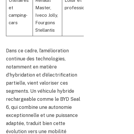
Utilitaires
Renault
Loisir et
Modularité,
et
Master,
professionnel
fonctionnels,
camping-
Iveco Jolly,
adaptés au
cars
Fourgons
voyage
Stellantis
Dans ce cadre, l’amélioration
continue des technologies,
notamment en matière
d’hybridation et d’électrification
partielle, vient valoriser ces
segments. Un véhicule hybride
rechargeable comme le BYD Seal
6, qui combine une autonomie
exceptionnelle et une puissance
adaptée, traduit bien cette
évolution vers une mobilité