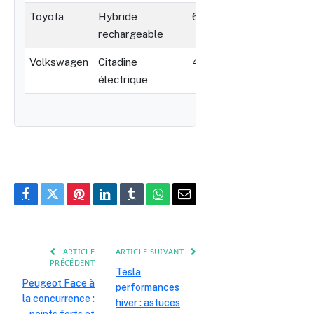
Toyota
Hybride
600
270
rechargeable
Volkswagen
Citadine
400
150
électrique
Comparaison des marques automobiles, types, autonom
Facebook
Twitter
Pinterest
LinkedIn
Tumblr
WhatsApp
E-
mail
ARTICLE
ARTICLE SUIVANT
PRÉCÉDENT
Tesla
Peugeot Face à
performances
la concurrence :
hiver : astuces
points forts et