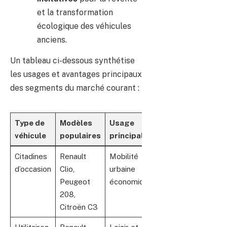
et la transformation
écologique des véhicules
anciens.
Un tableau ci-dessous synthétise
les usages et avantages principaux
des segments du marché courant :
Type de
Modèles
Usage
Avantages
véhicule
populaires
principal
clés
Citadines
Renault
Mobilité
Prix attractif,
d’occasion
Clio,
urbaine
faible
Peugeot
économique
consommation,
208,
entretien
Citroën C3
simple