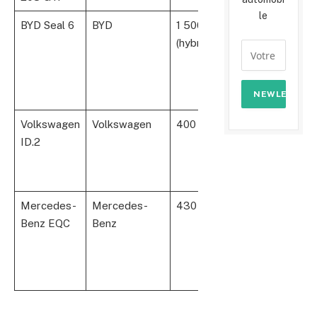
le
BYD Seal 6
BYD
1 500 km
264
(hybride)
Volkswagen
Volkswagen
400 km
150
C
ID.2
é
Mercedes-
Mercedes-
430 km
408
Benz EQC
Benz
é