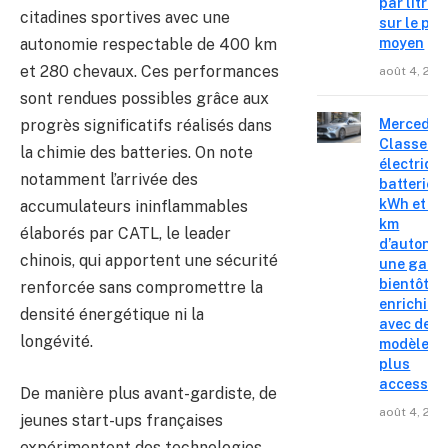
par litre
citadines sportives avec une
sur le pri
moyen
autonomie respectable de 400 km
et 280 chevaux. Ces performances
août 4, 202
sont rendues possibles grâce aux
Mercedes
progrès significatifs réalisés dans
Classe C
la chimie des batteries. On note
électrique
notamment l’arrivée des
batterie 
kWh et 8
accumulateurs ininflammables
km
élaborés par CATL, le leader
d’autonom
chinois, qui apportent une sécurité
une gam
bientôt
renforcée sans compromettre la
enrichie
densité énergétique ni la
avec des
longévité.
modèles
plus
accessibl
De manière plus avant-gardiste, de
août 4, 202
jeunes start-ups françaises
expérimentent des technologies