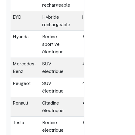
rechargeable
BYD
Hybride
1500
264
rechargeable
Hyundai
Berline
500
641
sportive
électrique
Mercedes-
SUV
430
408
Benz
électrique
Peugeot
SUV
430
300
électrique
Renault
Citadine
400
220
électrique
Tesla
Berline
500
450
électrique