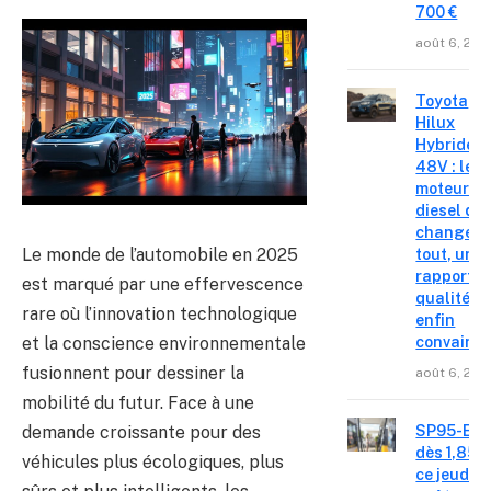
700 €
août 6, 202
Toyota
Hilux
Hybride
48V : le
moteur
diesel qui
change
Le monde de l’automobile en 2025
tout, un
rapport
est marqué par une effervescence
qualité-p
rare où l’innovation technologique
enfin
et la conscience environnementale
convainc
fusionnent pour dessiner la
août 6, 202
mobilité du futur. Face à une
demande croissante pour des
SP95-E10
dès 1,85 €
véhicules plus écologiques, plus
ce jeudi 6