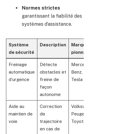
Normes strictes
garantissant la fiabilité des
systèmes d’assistance.
Système
Description
Marques
de sécurité
pionnières
Freinage
Détecte
Mercedes-
automatique
obstacles et
Benz, BMW,
d’urgence
freine de
Tesla
façon
autonome
Aide au
Correction
Volkswagen,
maintien de
de
Peugeot,
voie
trajectoire
Toyota
en cas de