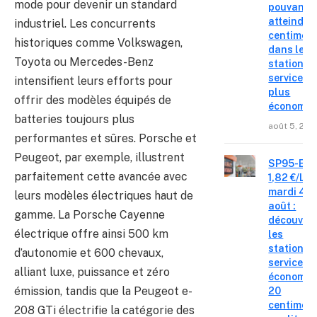
mode pour devenir un standard
pouvant
atteindre 
industriel. Les concurrents
centimes
historiques comme Volkswagen,
dans les
Toyota ou Mercedes-Benz
stations-
service le
intensifient leurs efforts pour
plus
offrir des modèles équipés de
économiq
batteries toujours plus
août 5, 202
performantes et sûres. Porsche et
Peugeot, par exemple, illustrent
SP95-E10
parfaitement cette avancée avec
1,82 €/L c
mardi 4
leurs modèles électriques haut de
août :
gamme. La Porsche Cayenne
découvre
électrique offre ainsi 500 km
les
stations-
d’autonomie et 600 chevaux,
service o
alliant luxe, puissance et zéro
économis
émission, tandis que la Peugeot e-
20
centimes
208 GTi électrifie la catégorie des