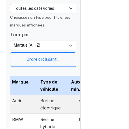
Choisissez un type pour filtrer les
marques affichées.
Trier par :
Ordre croissant ↓
Marque
Type de
Autonomie
Puissance
véhicule
min. (km)
min. (ch)
Audi
Berline
450
300
électrique
BMW
Berline
600
350
hybride