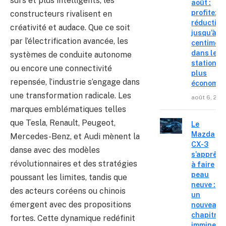
sûrs et plus intelligents, les
août :
profitez d
constructeurs rivalisent en
réduction
créativité et audace. Que ce soit
jusqu’à 15
par l’électrification avancée, les
centimes
dans les
systèmes de conduite autonome
stations l
ou encore une connectivité
plus
repensée, l’industrie s’engage dans
économiq
une transformation radicale. Les
août 6, 202
marques emblématiques telles
que Tesla, Renault, Peugeot,
Le
Mazda
Mercedes-Benz, et Audi mènent la
CX-3
danse avec des modèles
s’apprête
révolutionnaires et des stratégies
à faire
peau
poussant les limites, tandis que
neuve :
des acteurs coréens ou chinois
un
émergent avec des propositions
nouveau
chapitre
fortes. Cette dynamique redéfinit
imminent