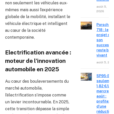
non seulement les véhicules eux-
août 5,
mêmes mais aussi l’expérience
2026
globale de la mobilité, installant le
véhicule électrique et intelligent
Porsche
718 : le
au cœur de la société
projet de
contemporaine.
son
successe
reste bie
Electrification avancée :
vivant
moteur de l’innovation
août 5, 202
automobile en 2025
SP95-E10
seulemen
Au cœur des bouleversements du
1,82 €/L c
marché automobile,
mercredi 
l’électrification s’impose comme
août :
profitez
un levier incontournable. En 2025,
d’une
cette transition dépasse la simple
réduction