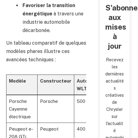
Favoriser la transition
S'abonne
énergétique
à travers une
aux
industrie automobile
mises
décarbonée.
à
Un tableau comparatif de quelques
jour
modèles phares illustre ces
avancées techniques :
Recevez
les
dernières
Modèle
Constructeur
Autonomie
Puissance
P
actualité
s
WLTP
(ch)
créatives
Porsche
Porsche
500 km
600
de
Cayenne
Chrysler
sur
électrique
é
l'actualit
Peugeot e-
Peugeot
400 km
280
é
208 GTi
é
automobi