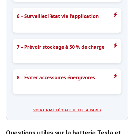
longévité.
6 – Surveillez l’état via l’application
Utilisez l’application Tesla pour garder un œil sur la
température et le niveau de charge à distance.
7 – Prévoir stockage à 50 % de charge
Pour un stockage prolongé, maintenez environ 50 % de
charge pour éviter la dégradation liée au froid et à la
décharge.
8 – Éviter accessoires énergivores
Limitez l’usage d’accessoires comme les sièges
chauffants ou la climatisation en mode maximal pour
économiser la batterie.
VOIR LA MÉTÉO ACTUELLE À PARIS
Questions utiles sur la batterie Tesla et