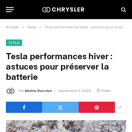
»
»
Accueil
Tesla
Tesla performances hiver : astuces pour préserver la batterie
TESLA
Tesla performances hiver :
astuces pour préserver la
batterie
Par
Mathis Bourdon
septembre 3, 2025
11 Min