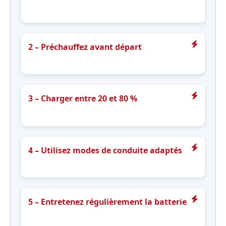
Maintenez votre Tesla connectée à une source d’énergie
pour réduire le stress sur la batterie pendant les
périodes froides.
2 – Préchauffez avant départ
Utilisez la fonction de préchauffage via l’application pour
réchauffer la batterie et l’habitacle tout en minimisant la
décharge.
3 – Charger entre 20 et 80 %
Évitez de charger la batterie à 100 % en hiver, cela aide à
préserver sa santé et optimiser son autonomie.
4 – Utilisez modes de conduite adaptés
Privilégiez les modes économiques ou “chill” pour limiter
la consommation excessive d’énergie en conditions
froides.
5 – Entretenez régulièrement la batterie
Effectuez les mises à jour logicielles Tesla et contrôlez
l’état de santé via des diagnostics pour garantir la