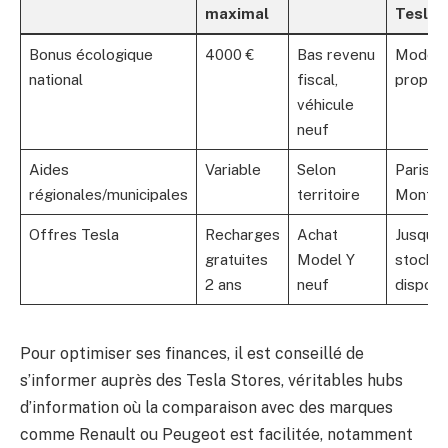
maximal
Tesla
Bonus écologique
4000 €
Bas revenu
Model 
national
fiscal,
propuls
véhicule
neuf
Aides
Variable
Selon
Paris, L
régionales/municipales
territoire
Montpel
Offres Tesla
Recharges
Achat
Jusqu’a
gratuites
Model Y
stock
2 ans
neuf
disponi
Pour optimiser ses finances, il est conseillé de
s’informer auprès des Tesla Stores, véritables hubs
d’information où la comparaison avec des marques
comme Renault ou Peugeot est facilitée, notamment