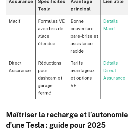
Assurance
Spécificités
Avantage
Lien utile
Tesla
principal
Macif
Formules VE
Bonne
Details
avec bris de
couverture
Macif
glace
pare-brise et
étendue
assistance
rapide
Direct
Réductions
Tarifs
Détails
Assurance
pour
avantageux
Direct
dashcam et
et options
Assurance
garage
VE
fermé
Maîtriser la recharge et l’autonomie
d’une Tesla : guide pour 2025