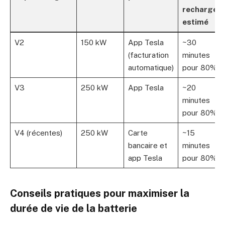
recharge
estimé
V2
150 kW
App Tesla
~30
(facturation
minutes
automatique)
pour 80%
V3
250 kW
App Tesla
~20
minutes
pour 80%
V4 (récentes)
250 kW
Carte
~15
bancaire et
minutes
app Tesla
pour 80%
Conseils pratiques pour maximiser la
durée de vie de la batterie