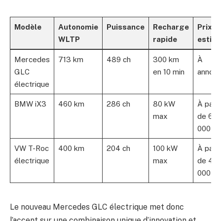
Modèle
Autonomie
Puissance
Recharge
Prix
WLTP
rapide
estim
Mercedes
713 km
489 ch
300 km
À
GLC
en 10 min
annonc
électrique
BMW iX3
460 km
286 ch
80 kW
À parti
max
de 67
000 €
VW T-Roc
400 km
204 ch
100 kW
À parti
électrique
max
de 45
000 €
Le nouveau Mercedes GLC électrique met donc
l’accent sur une combinaison unique d’innovation et