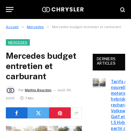
»
»
Accueil
Mercedes
Mercedes budget entretien et carburant
MERCEDES
Mercedes budget
DERNIERS
entretien et
ARTICLES
carburant
Tarifs de
nouvelles
Par
Mathis Bourdon
août 30,
motorisat
2025
7 Min
hybrides 
recharge
Volkswag
Golf et T
1.5 Hybrid 
partir de 