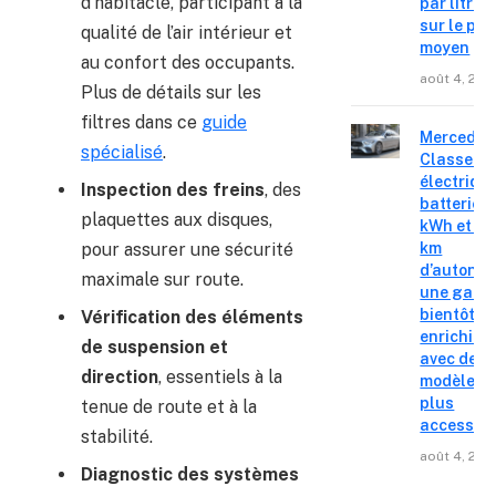
d’habitacle, participant à la
par litre
sur le pri
qualité de l’air intérieur et
moyen
au confort des occupants.
août 4, 202
Plus de détails sur les
filtres dans ce
guide
Mercedes
spécialisé
.
Classe C
électrique
Inspection des freins
, des
batterie 
plaquettes aux disques,
kWh et 8
km
pour assurer une sécurité
d’autonom
maximale sur route.
une gam
bientôt
Vérification des éléments
enrichie
de suspension et
avec des
direction
, essentiels à la
modèles
plus
tenue de route et à la
accessibl
stabilité.
août 4, 202
Diagnostic des systèmes