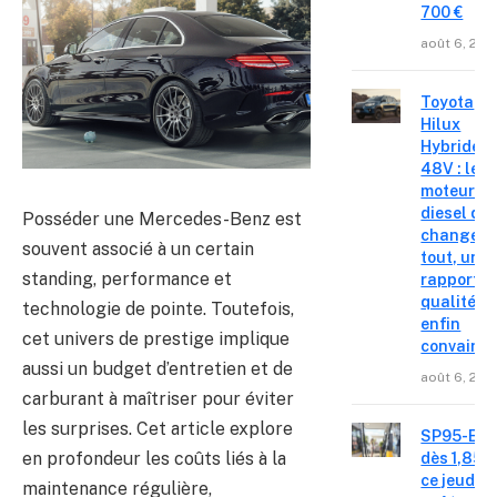
700 €
août 6, 202
Toyota
Hilux
Hybride
48V : le
moteur
diesel qui
Posséder une Mercedes-Benz est
change
souvent associé à un certain
tout, un
standing, performance et
rapport
qualité-p
technologie de pointe. Toutefois,
enfin
cet univers de prestige implique
convainc
aussi un budget d’entretien et de
août 6, 202
carburant à maîtriser pour éviter
les surprises. Cet article explore
SP95-E10
en profondeur les coûts liés à la
dès 1,85 €
ce jeudi 6
maintenance régulière,