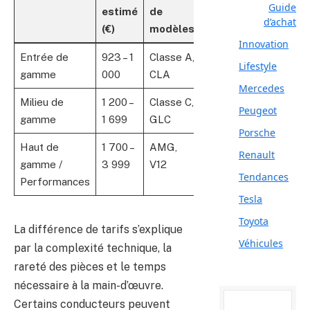
Guide
estimé
de
d’achat
(€)
modèles
Innovation
Entrée de
923 – 1
Classe A,
Lifestyle
gamme
000
CLA
Mercedes
Milieu de
1 200 –
Classe C,
Peugeot
gamme
1 699
GLC
Porsche
Haut de
1 700 –
AMG,
Renault
gamme /
3 999
V12
Tendances
Performances
Tesla
Toyota
La différence de tarifs s’explique
Véhicules
par la complexité technique, la
rareté des pièces et le temps
nécessaire à la main-d’œuvre.
Certains conducteurs peuvent