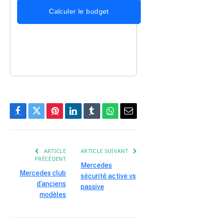
Calculer le budget
Facebook
Twitter
Pinterest
LinkedIn
Tumblr
WhatsApp
E-
mail
ARTICLE
ARTICLE SUIVANT
PRÉCÉDENT
Mercedes
Mercedes club
sécurité active vs
d’anciens
passive
modèles