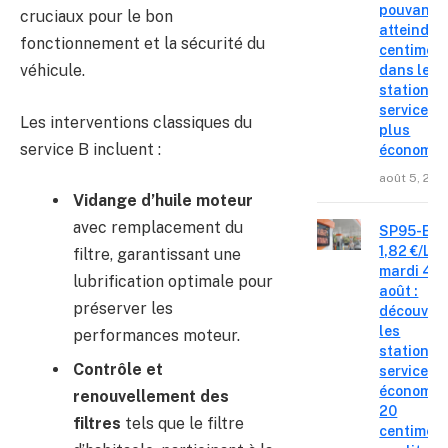
pouvant
cruciaux pour le bon
atteindre 
fonctionnement et la sécurité du
centimes
véhicule.
dans les
stations-
service le
Les interventions classiques du
plus
service B incluent :
économiq
août 5, 202
Vidange d’huile moteur
avec remplacement du
SP95-E10
1,82 €/L c
filtre, garantissant une
mardi 4
lubrification optimale pour
août :
préserver les
découvre
les
performances moteur.
stations-
Contrôle et
service o
économis
renouvellement des
20
filtres
tels que le filtre
centimes