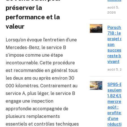
préserver la
août 5,
2026
performance et la
valeur
Porsche
718 : le
projet de
Lorsqu’on évoque l’entretien d’une
son
Mercedes-Benz, le service B
successe
s’impose comme une étape
reste bie
vivant
incontournable. Cette procédure
août 5, 202
est recommandée en général tous
les deux ans ou après environ 30
SP95-E10
000 kilomètres. Contrairement au
seulemen
service A, plus léger, le service B
1,82 €/L c
engage une inspection
mercredi 
août :
approfondie accompagnée de
profitez
plusieurs remplacements
d’une
essentiels et contrôles techniques
réduction