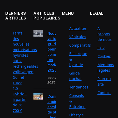
DERNIERS
ARTICLES
MENU
LEGAL
ARTICLES
POPULAIRES
Actualités
A
Tarifs
Nouvelle
propos
Véhicules
des
voiture :
de nous
nouvelles
guide
Comparatifs
CGV
motorisations
pour
Electrique
comparer
hybrides
Cookies
&
les
auto-
hybride
Mentions
modèles
rechargeables
légales
2025
Volkswagen
Guide
Golf et
août 29,
d’achat
Plan du
T-Roc
2025
site
Tendances
1.5
Contact
Hybrid :
Conseils
Comment
à partir
&
choisir la
de 36
Entretien
serviette
700 €
de plage
Lifestyle
idéale