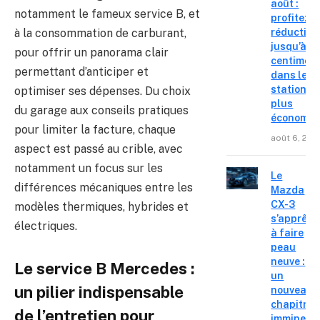
août :
notamment le fameux service B, et
profitez d
à la consommation de carburant,
réduction
jusqu’à 15
pour offrir un panorama clair
centimes
permettant d’anticiper et
dans les
stations l
optimiser ses dépenses. Du choix
plus
du garage aux conseils pratiques
économiq
pour limiter la facture, chaque
août 6, 202
aspect est passé au crible, avec
notamment un focus sur les
Le
différences mécaniques entre les
Mazda
CX-3
modèles thermiques, hybrides et
s’apprête
électriques.
à faire
peau
neuve :
Le service B Mercedes :
un
un pilier indispensable
nouveau
chapitre
de l’entretien pour
imminent