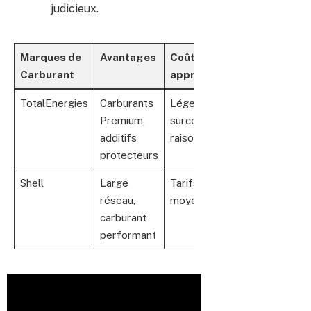
judicieux.
Marques de
Avantages
Coût
Carburant
approximatif
TotalEnergies
Carburants
Léger
Premium,
surcoût
additifs
raisonnable
protecteurs
Shell
Large
Tarifs
réseau,
moyens
carburant
performant