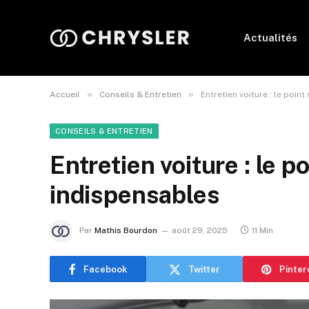
Actualités
»
»
Accueil
Conseils & Entretien
Entretien voiture : le poin
CONSEILS & ENTRETIEN
Entretien voiture : le po
indispensables
Par
Mathis Bourdon
août 29, 2025
11 Min
Facebook
Twitter
Pinter