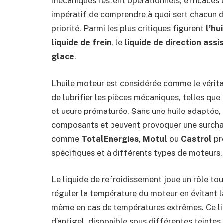
mécaniques restent opérationnels, efficaces et
impératif de comprendre à quoi sert chacun de
priorité. Parmi les plus critiques figurent
l’hu
liquide de frein
, le
liquide de direction assi
glace
.
L’huile moteur est considérée comme le vérita
de lubrifier les pièces mécaniques, telles que l
et usure prématurée. Sans une huile adaptée,
composants et peuvent provoquer une surchau
comme
TotalEnergies
,
Motul
ou
Castrol
pr
spécifiques et à différents types de moteurs,
Le liquide de refroidissement joue un rôle tou
réguler la température du moteur en évitant 
même en cas de températures extrêmes. Ce li
d’antigel, disponible sous différentes teintes