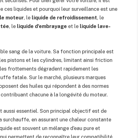
 sécurisés. Pour bien gérer votre voiture, il est
 ces liquides et pourquoi leur surveillance est une
ile moteur
, le
liquide de refroidissement
, le
stée
, le
liquide d’embrayage
et le
liquide lave-
ble sang de la voiture. Sa fonction principale est
es pistons et les cylindres, limitant ainsi friction
 les frottements dégradent rapidement les
ffe fatale. Sur le marché, plusieurs marques
oposent des huiles qui répondent à des normes
 contribuant chacune à la longévité du moteur.
t aussi essentiel. Son principal objectif est de
la surchauffe, en assurant une chaleur constante
quide est souvent un mélange d’eau pure et
 qui permettent de reconnaître leur compatibilité