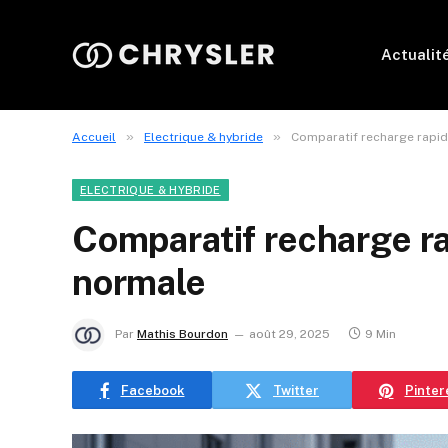
Actualit
»
»
Accueil
Electrique & hybride
Comparatif recharge rapid
ELECTRIQUE & HYBRIDE
Comparatif recharge r
normale
Par
Mathis Bourdon
août 29, 2025
9 Min
Facebook
Twitter
Pinter