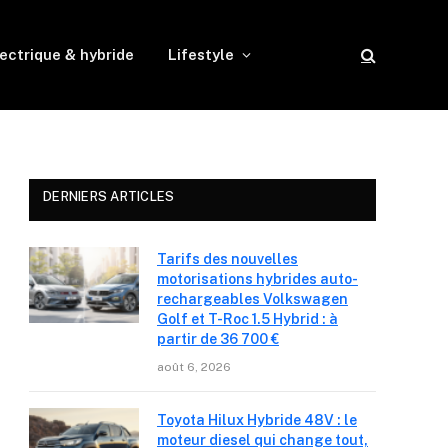
ectrique & hybride
Lifestyle
DERNIERS ARTICLES
Tarifs des nouvelles
motorisations hybrides auto-
rechargeables Volkswagen
Golf et T-Roc 1.5 Hybrid : à
partir de 36 700 €
août 6, 2026
Toyota Hilux Hybride 48V : le
moteur diesel qui change tout,