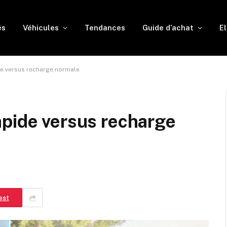
és
Véhicules
Tendances
Guide d’achat
El
e versus recharge normale
apide versus recharge
est