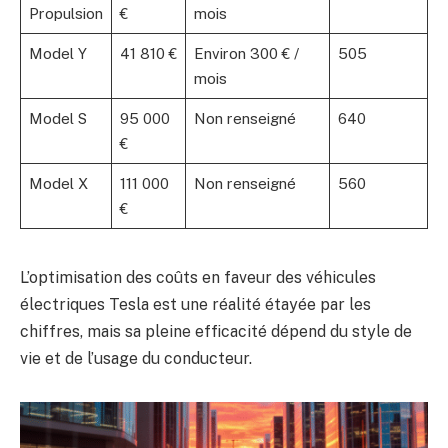
Propulsion
€
mois
Model Y
41 810 €
Environ 300 € /
505
mois
Model S
95 000
Non renseigné
640
€
Model X
111 000
Non renseigné
560
€
L’optimisation des coûts en faveur des véhicules
électriques Tesla est une réalité étayée par les
chiffres, mais sa pleine efficacité dépend du style de
vie et de l’usage du conducteur.