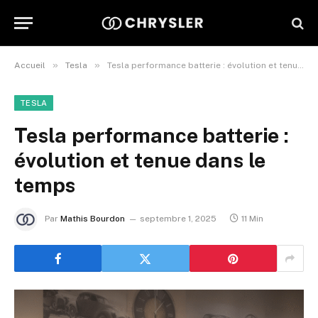
»
»
Accueil
Tesla
Tesla performance batterie : évolution et tenue dans le temps
TESLA
Tesla performance batterie :
évolution et tenue dans le
temps
Par
Mathis Bourdon
septembre 1, 2025
11 Min