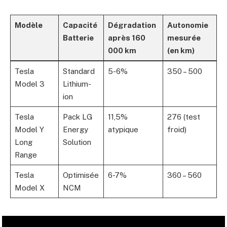
Modèle
Capacité
Dégradation
Autonomie
Batterie
après 160
mesurée
000 km
(en km)
Tesla
Standard
5-6%
350 – 500
Model 3
Lithium-
ion
Tesla
Pack LG
11,5%
276 (test
Model Y
Energy
atypique
froid)
Long
Solution
Range
Tesla
Optimisée
6-7%
360 – 560
Model X
NCM