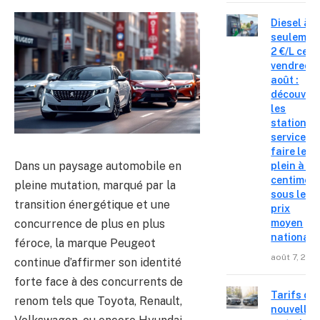
Diesel à
seulemen
2 €/L ce
vendredi 
août :
découvre
les
stations-
service o
faire le
Dans un paysage automobile en
plein à 19
centimes
pleine mutation, marqué par la
sous le
transition énergétique et une
prix
concurrence de plus en plus
moyen
national
féroce, la marque Peugeot
août 7, 202
continue d’affirmer son identité
forte face à des concurrents de
Tarifs de
renom tels que Toyota, Renault,
nouvelles