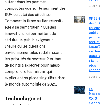
autant dans les gammes
août 6, 202
compactes que sur le segment des
SUV ou celui des citadines.
SP95-E10
Comment la firme au lion réussit-
dès 1,85 €
elle à se démarquer ? Quelles
ce jeudi 6
août :
innovations lui permettent de
profitez d
séduire un public exigeant à
réduction
l’heure où les questions
jusqu’à 15
centimes
environnementales redéfinissent
dans les
les priorités du secteur ? Autant
stations l
de points à explorer pour mieux
plus
économiq
comprendre les raisons qui
août 6, 202
expliquent sa place singulière dans
le monde automobile de 2025.
Le
Mazda
Technologie et
CX-3
s’apprête