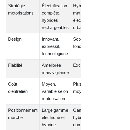
Stratégie
Électrification
Hybrides
motorisations
complète,
matures,
hybrides
électrique
rechargeables
urbain
Design
Innovant,
Sobriété
expressif,
fonctionnelle
technologique
Fiabilité
Améliorée
Excellente
mais vigilance
Coût
Moyen,
Plus bas en
d’entretien
variable selon
moyenne
motorisation
Positionnement
Large gamme
Gamme
marché
électrique et
hybride
hybride
dominante