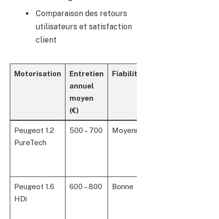
Comparaison des retours
utilisateurs et satisfaction
client
Motorisation
Entretien
Fiabilité
Remarques
annuel
moyen
(€)
Peugeot 1.2
500 – 700
Moyenne
Surveillance
PureTech
accrue sur
courroie de
distribution
Peugeot 1.6
600 – 800
Bonne
Usure
HDi
possible en
milieu urbain