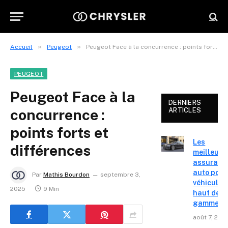
»
»
Accueil
Peugeot
Peugeot Face à la concurrence : points forts et différences
PEUGEOT
Peugeot Face à la
DERNIERS
concurrence :
ARTICLES
points forts et
Les
différences
meilleure
assuranc
auto pour
Par
Mathis Bourdon
septembre 3,
véhicules
2025
9 Min
haut de
gamme
août 7, 202