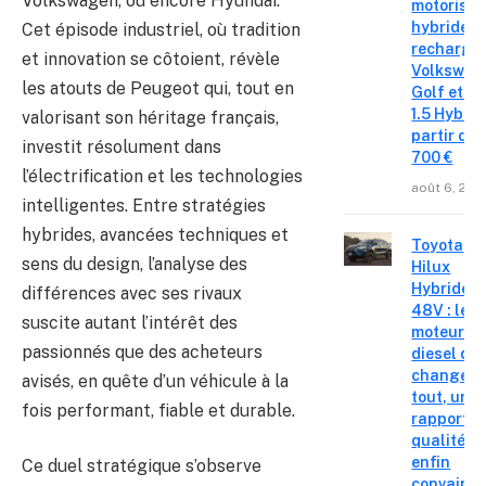
Volkswagen, ou encore Hyundai.
motorisat
hybrides 
Cet épisode industriel, où tradition
recharge
et innovation se côtoient, révèle
Volkswag
les atouts de Peugeot qui, tout en
Golf et T
1.5 Hybrid 
valorisant son héritage français,
partir de 
investit résolument dans
700 €
l’électrification et les technologies
août 6, 202
intelligentes. Entre stratégies
hybrides, avancées techniques et
Toyota
sens du design, l’analyse des
Hilux
Hybride
différences avec ses rivaux
48V : le
suscite autant l’intérêt des
moteur
passionnés que des acheteurs
diesel qui
change
avisés, en quête d’un véhicule à la
tout, un
fois performant, fiable et durable.
rapport
qualité-p
enfin
Ce duel stratégique s’observe
convainc