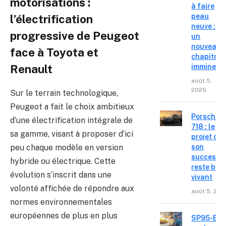
motorisations :
à faire
peau
l’électrification
neuve :
progressive de Peugeot
un
nouveau
face à Toyota et
chapitre
Renault
imminent
août 5,
2026
Sur le terrain technologique,
Peugeot a fait le choix ambitieux
Porsche
d’une électrification intégrale de
718 : le
sa gamme, visant à proposer d’ici
projet de
peu chaque modèle en version
son
successe
hybride ou électrique. Cette
reste bie
évolution s’inscrit dans une
vivant
volonté affichée de répondre aux
août 5, 202
normes environnementales
européennes de plus en plus
SP95-E10