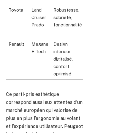
Toyota
Land
Robustesse,
Priorité à la
Cruiser
sobriété,
durabilité et
Prado
fonctionnalité
fiabilité tout-
terrain
Renault
Megane
Design
Modernité et
E-Tech
intérieur
innovation
digitalisé,
intérieure
confort
optimisé
Ce parti-pris esthétique
correspond aussi aux attentes d’un
marché européen qui valorise de
plus en plus l’ergonomie au volant
et l’expérience utilisateur. Peugeot