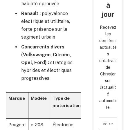
fiabilité éprouvée
à
jour
Renault :
polyvalence
électrique et utilitaire,
Recevez
forte présence sur le
les
segment urbain
dernières
Concurrents divers
actualité
s
(Volkswagen, Citroën,
créatives
Opel, Ford) :
stratégies
de
hybrides et électriques
Chrysler
progressives
sur
l'actualit
é
Marque
Modèle
Type de
Puissance
Autono
automobi
motorisation
(ch)
électri
le
(km)
Peugeot
e-208
Électrique
156
433