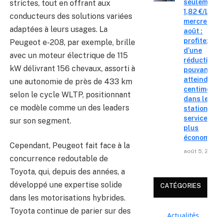
seulemen
strictes, tout en offrant aux
1,82 €/L c
conducteurs des solutions variées
mercredi 
adaptées à leurs usages. La
août :
profitez
Peugeot e-208, par exemple, brille
d’une
avec un moteur électrique de 115
réduction
kW délivrant 156 chevaux, assorti à
pouvant
atteindre 
une autonomie de près de 433 km
centimes
selon le cycle WLTP, positionnant
dans les
ce modèle comme un des leaders
stations-
service le
sur son segment.
plus
économiq
Cependant, Peugeot fait face à la
août 5, 202
concurrence redoutable de
Toyota, qui, depuis des années, a
développé une expertise solide
CATÉGORIES
dans les motorisations hybrides.
Toyota continue de parier sur des
Actualités