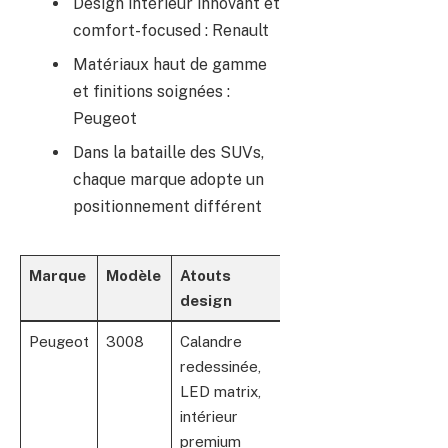
Design intérieur innovant et
comfort-focused : Renault
Matériaux haut de gamme
et finitions soignées :
Peugeot
Dans la bataille des SUVs,
chaque marque adopte un
positionnement différent
Marque
Modèle
Atouts
Points
design
différenciateurs
Peugeot
3008
Calandre
Style expressif
redessinée,
alliant puissance
LED matrix,
et élégance
intérieur
premium