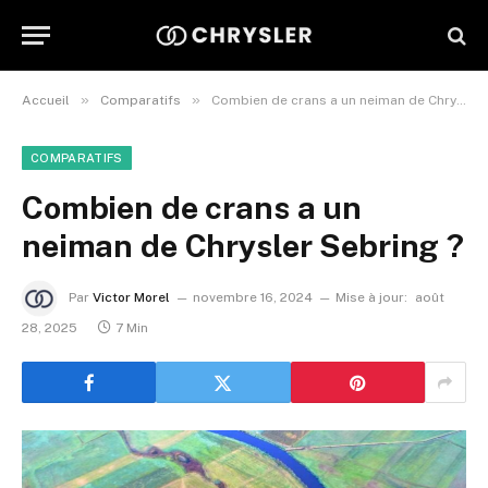
»
»
Accueil
Comparatifs
Combien de crans a un neiman de Chrysler Sebring ?
COMPARATIFS
Combien de crans a un
neiman de Chrysler Sebring ?
Par
Victor Morel
novembre 16, 2024
Mise à jour:
août
28, 2025
7 Min