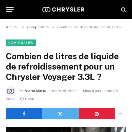
»
»
Accueil
Comparatifs
Combien de litres de liquide de refroidissement pour un Chrysler Voyager 3.3L ?
COMPARATIFS
Combien de litres de liquide
de refroidissement pour un
Chrysler Voyager 3.3L ?
Par
Victor Morel
mars 28, 2024
Mise à jour:
août 28,
2025
6 Min