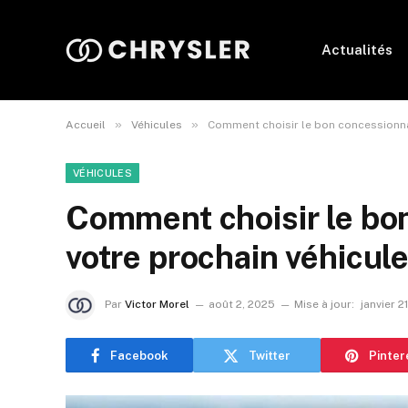
Actualités
»
»
Accueil
Véhicules
Comment choisir le bon concessionna
VÉHICULES
Comment choisir le bo
votre prochain véhicul
Par
Victor Morel
août 2, 2025
Mise à jour:
janvier 2
Facebook
Twitter
Pinter