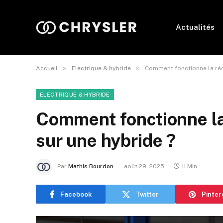
Actualités
»
»
Accueil
Electrique & hybride
Comment fonctionne la réc
ELECTRIQUE & HYBRIDE
Comment fonctionne la
sur une hybride ?
Par
Mathis Bourdon
août 29, 2025
11 Min
Facebook
Twitter
Pinter