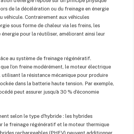
ation d’énergie repose sur un principe physique
 lors de la décélération ou du freinage en énergie
du véhicule. Contrairement aux véhicules
rgie sous forme de chaleur via les freins, les
énergie pour la réutiliser, améliorant ainsi leur
âce au système de freinage régénératif.
 que l’on freine modérément, le moteur électrique
utilisant la résistance mécanique pour produire
 stockée dans la batterie haute tension. Par exemple,
rocédé peut assurer jusqu’à 30 % d’économie
ent selon le type d’hybride : les hybrides
r le freinage régénératif et le moteur thermique
 hybrides rechargeables (PHEV) peuvent additionner