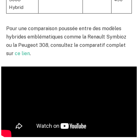
Hybrid
Pour une comparaison poussée entre des modèles
hybrides emblématiques comme la Renault Symbioz
ou la Peugeot 308, consultez le comparatif complet
sur
ce lien
.