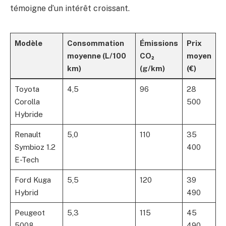
témoigne d’un intérêt croissant.
Modèle
Consommation
Émissions
Prix
moyenne (L/100
CO₂
moyen
km)
(g/km)
(€)
Toyota
4,5
96
28
Corolla
500
Hybride
Renault
5,0
110
35
Symbioz 1.2
400
E-Tech
Ford Kuga
5,5
120
39
Hybrid
490
Peugeot
5,3
115
45
5008
490