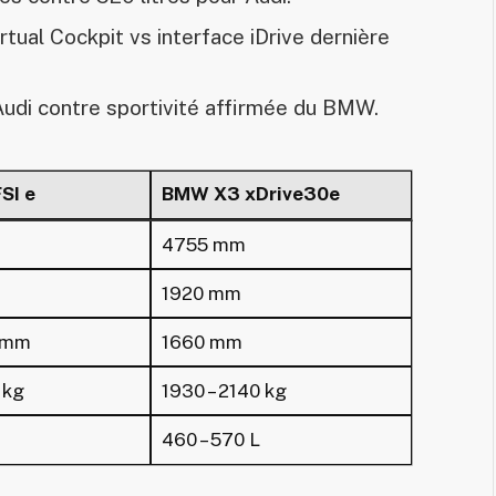
rtual Cockpit vs interface iDrive dernière
udi contre sportivité affirmée du BMW.
SI e
BMW X3 xDrive30e
4755 mm
1920 mm
 mm
1660 mm
 kg
1930 – 2140 kg
460 – 570 L