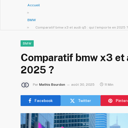
Accueil
»
BMW
»
Comparatif bmw x3 et audi q5 : qui l’emporte en 2025 ?
BMW
Comparatif bmw x3 et a
2025 ?
Par
Mathis Bourdon
août 30, 2025
11 Min
Facebook
Twitter
Pinter