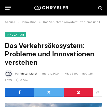
»
»
Accueil
Innovation
Das Verkehrsökosystem: Probleme und Innovationen verstehen
INNOVATION
Das Verkehrsökosystem:
Probleme und Innovationen
verstehen
Par
Victor Morel
mars 1, 2024
Mise à jour:
août 28,
2025
6 Min