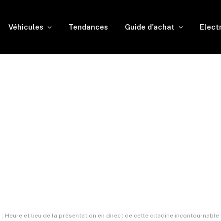
Véhicules
Tendances
Guide d’achat
Elect
: Heure et lieu de la présentation en direct de cette citadine incontournable 