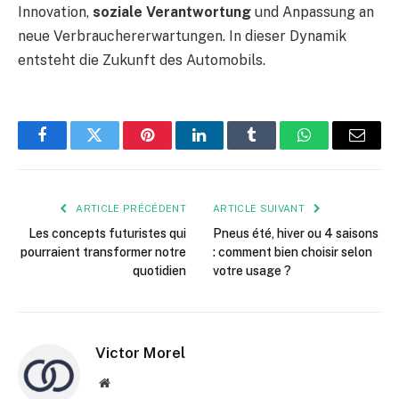
Innovation,
soziale Verantwortung
und Anpassung an
neue Verbrauchererwartungen. In dieser Dynamik
entsteht die Zukunft des Automobils.
Facebook
Twitter
Pinterest
LinkedIn
Tumblr
WhatsApp
E-
mail
ARTICLE PRÉCÉDENT
ARTICLE SUIVANT
Les concepts futuristes qui
Pneus été, hiver ou 4 saisons
pourraient transformer notre
: comment bien choisir selon
quotidien
votre usage ?
Victor Morel
Site