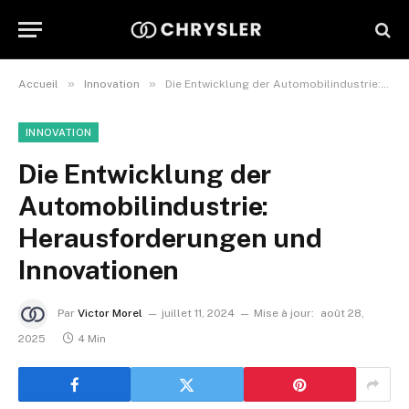
»
»
Accueil
Innovation
Die Entwicklung der Automobilindustrie: Herausforderungen und Innovationen
INNOVATION
Die Entwicklung der
Automobilindustrie:
Herausforderungen und
Innovationen
Par
Victor Morel
juillet 11, 2024
Mise à jour:
août 28,
2025
4 Min