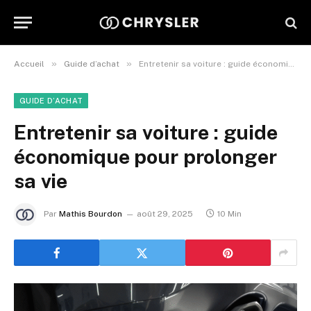
»
»
Accueil
Guide d’achat
Entretenir sa voiture : guide économique pour prolonger sa vie
GUIDE D’ACHAT
Entretenir sa voiture : guide
économique pour prolonger
sa vie
Par
Mathis Bourdon
août 29, 2025
10 Min