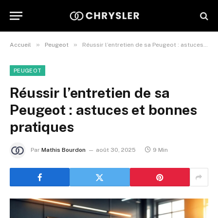
»
»
Accueil
Peugeot
Réussir l’entretien de sa Peugeot : astuces et bonnes pratiques
PEUGEOT
Réussir l’entretien de sa
Peugeot : astuces et bonnes
pratiques
Par
Mathis Bourdon
août 30, 2025
9 Min