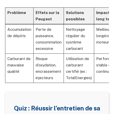
Problème
Effets sur la
Solutions
Impact à
Peugeot
possibles
long ter
Accumulation
Perte de
Nettoyage
Meilleure
de dépôts
puissance,
régulier du
longévité
consommation
système
moteur
excessive
carburant
Carburant de
Risque
Utilisation de
Performa
mauvaise
d’oxydation,
carburant
stable et
qualité
encrassement
certifié (ex :
continue
injecteurs
TotalEnergies)
Quiz : Réussir l’entretien de sa