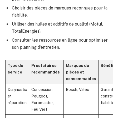
Choisir des pièces de marques reconnues pour la
fiabilité.
Utiliser des huiles et additifs de qualité (Motul,
TotalEnergies).
Consulter les ressources en ligne pour optimiser
son planning d’entretien.
Type de
Prestataires
Marques de
Bénéfic
service
recommandés
pièces et
consommables
Diagnostic
Concession
Bosch, Valeo
Garantie
et
Peugeot,
construct
réparation
Euromaster,
fiabilité
Feu Vert