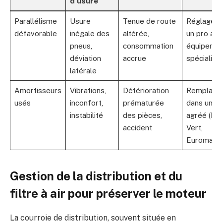
d’usure
Parallélisme
Usure
Tenue de route
Réglage c
défavorable
inégale des
altérée,
un pro av
pneus,
consommation
équipeme
déviation
accrue
spécialisé
latérale
Amortisseurs
Vibrations,
Détérioration
Remplace
usés
inconfort,
prématurée
dans un c
instabilité
des pièces,
agréé (Fe
accident
Vert,
Euromaste
Gestion de la distribution et du
filtre à air pour préserver le moteur
La courroie de distribution, souvent située en