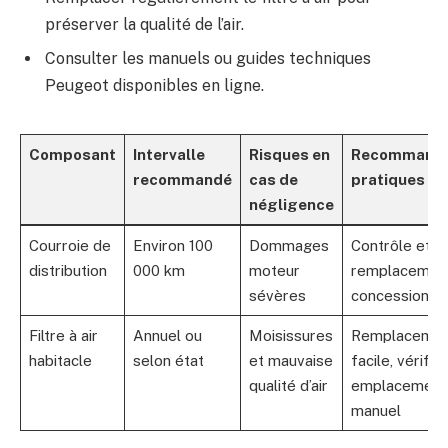
préserver la qualité de l’air.
Consulter les manuels ou guides techniques
Peugeot disponibles en ligne.
Composant
Intervalle
Risques en
Recommanda
recommandé
cas de
pratiques
négligence
Courroie de
Environ 100
Dommages
Contrôle et
distribution
000 km
moteur
remplacemen
sévères
concession a
Filtre à air
Annuel ou
Moisis­sures
Remplacemen
habitacle
selon état
et mauvaise
facile, vérifier
qualité d’air
emplacement
manuel