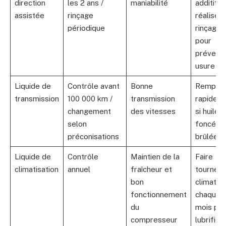
direction
les 2 ans /
maniabilité
additif e
assistée
rinçage
réaliser 
périodique
rinçage
pour
prévenir
usure
Liquide de
Contrôle avant
Bonne
Remplac
transmission
100 000 km /
transmission
rapidem
changement
des vitesses
si huile
selon
foncée 
préconisations
brûlée
Liquide de
Contrôle
Maintien de la
Faire
climatisation
annuel
fraîcheur et
tourner 
bon
climatis
fonctionnement
chaque
du
mois pou
compresseur
lubrifier 