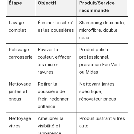
Étape
Objectif
Produit/Service
recommandé
Lavage
Éliminer la saleté
Shampoing doux auto,
complet
et les poussières
microfibre, double
seau
Polissage
Raviver la
Produit polish
carrosserie
couleur, effacer
professionnel,
les micro-
prestation Feu Vert
rayures
ou Midas
Nettoyage
Retirer la
Nettoyant jantes
jantes et
poussière de
spécifique,
pneus
frein, redonner
rénovateur pneus
brillance
Nettoyage
Améliorer la
Produit lustrant vitres
vitres
visibilité et
auto
l’apparence