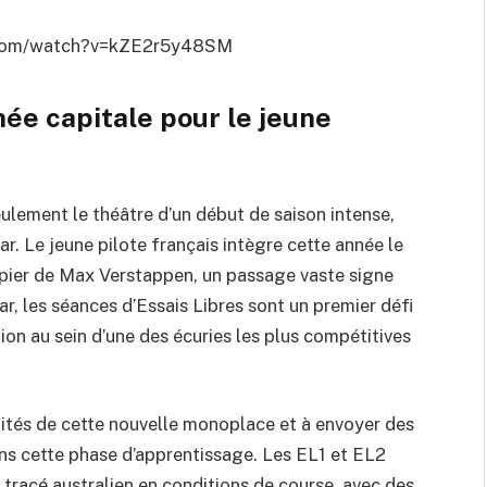
.com/watch?v=kZE2r5y48SM
née capitale pour le jeune
eulement le théâtre d’un début de saison intense,
r. Le jeune pilote français intègre cette année le
ipier de Max Verstappen, un passage vaste signe
r, les séances d’Essais Libres sont un premier défi
ion au sein d’une des écuries les plus compétitives
lités de cette nouvelle monoplace et à envoyer des
ans cette phase d’apprentissage. Les EL1 et EL2
 tracé australien en conditions de course, avec des