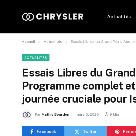
Actualités
»
»
Accueil
Actualités
Essais Libres du Grand Prix d’Austra
ACTUALITÉS
Essais Libres du Grand 
Programme complet et 
journée cruciale pour 
Par
Mathis Bourdon
mars 5, 2026
9 Min
Facebook
Twitter
Pinter