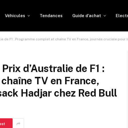
Véhicules
Tendances
Guide d’achat
Elect
lie de F1 : Programme complet et chaîne TV en France, journée cruciale pour 
Prix d’Australie de F1 :
chaîne TV en France,
Isack Hadjar chez Red Bull
est