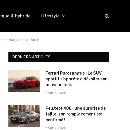
rique & hybride
Lifestyle
Isack Hadjar chez Red Bull
DERNIERS ARTICLES
Ferrari Purosangue : Le SUV
sportif s’apprête à dévoiler son
nouveau look
août 7, 2026
Peugeot 408 : une surprise de
taille, son remplacement est
confirmé !
août 7, 2026