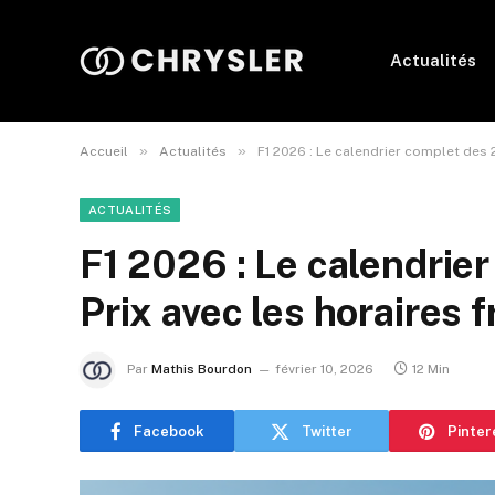
Actualités
»
»
Accueil
Actualités
F1 2026 : Le calendrier complet des 
ACTUALITÉS
F1 2026 : Le calendrie
Prix avec les horaires 
Par
Mathis Bourdon
février 10, 2026
12 Min
Facebook
Twitter
Pinter