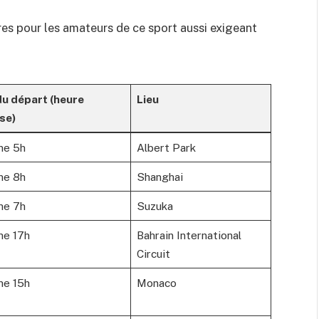
res pour les amateurs de ce sport aussi exigeant
u départ (heure
Lieu
se)
he 5h
Albert Park
he 8h
Shanghai
he 7h
Suzuka
he 17h
Bahrain International
Circuit
he 15h
Monaco