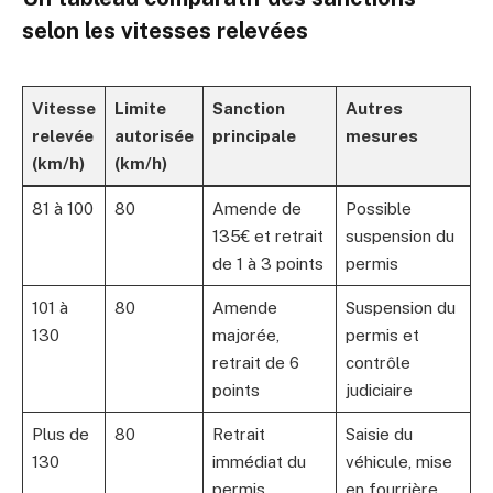
selon les vitesses relevées
Vitesse
Limite
Sanction
Autres
relevée
autorisée
principale
mesures
(km/h)
(km/h)
81 à 100
80
Amende de
Possible
135€ et retrait
suspension du
de 1 à 3 points
permis
101 à
80
Amende
Suspension du
130
majorée,
permis et
retrait de 6
contrôle
points
judiciaire
Plus de
80
Retrait
Saisie du
130
immédiat du
véhicule, mise
permis,
en fourrière