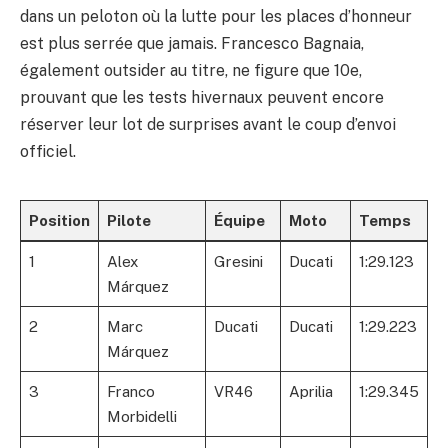
dans un peloton où la lutte pour les places d’honneur
est plus serrée que jamais. Francesco Bagnaia,
également outsider au titre, ne figure que 10e,
prouvant que les tests hivernaux peuvent encore
réserver leur lot de surprises avant le coup d’envoi
officiel.
Position
Pilote
Équipe
Moto
Temps
1
Alex
Gresini
Ducati
1:29.123
Márquez
2
Marc
Ducati
Ducati
1:29.223
Márquez
3
Franco
VR46
Aprilia
1:29.345
Morbidelli