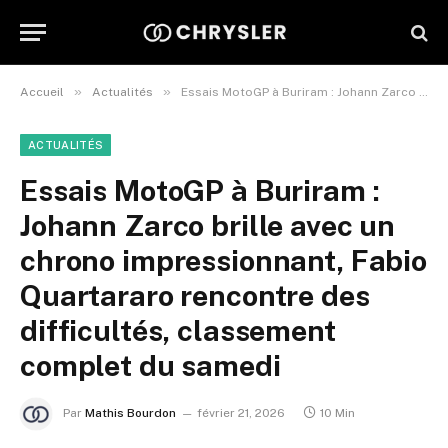
»
»
Accueil
Actualités
Essais MotoGP à Buriram : Johann Zarco brille avec un chrono impressionnant, Fabio Quartararo rencontre des difficultés, classement complet du samedi
ACTUALITÉS
Essais MotoGP à Buriram :
Johann Zarco brille avec un
chrono impressionnant, Fabio
Quartararo rencontre des
difficultés, classement
complet du samedi
Par
Mathis Bourdon
février 21, 2026
10 Min