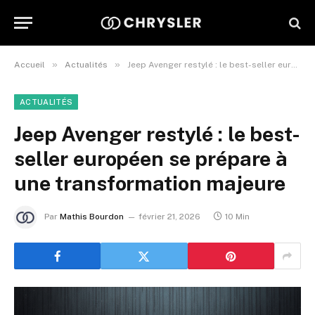
»
»
Accueil
Actualités
Jeep Avenger restylé : le best-seller européen se prépare à une transformation majeure
ACTUALITÉS
Jeep Avenger restylé : le best-
seller européen se prépare à
une transformation majeure
Par
Mathis Bourdon
février 21, 2026
10 Min