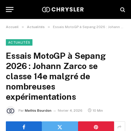
»
»
Accueil
Actualités
Essais MotoGP à Sepang 2026 : Johann Zarco se classe 14e malgré de nombreuses expérimentations
ACTUALITÉS
Essais MotoGP à Sepang
2026 : Johann Zarco se
classe 14e malgré de
nombreuses
expérimentations
Par
Mathis Bourdon
février 4, 2026
10 Min