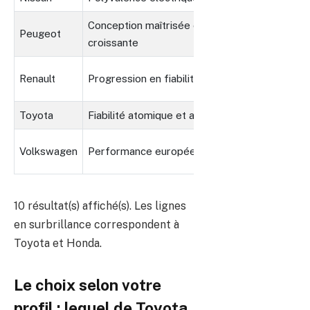
Conception maîtrisée et fiabilité
Peugeot
Limit
croissante
Pas e
Renault
Progression en fiabilité
Japon
Toyota
Fiabilité atomique et avance hybride
Desig
Fiabi
Volkswagen
Performance européenne classique
long
Comparaison des forces et faiblesses majeures des marq
10 résultat(s) affiché(s). Les lignes
en surbrillance correspondent à
Toyota et Honda.
Le choix selon votre
profil : lequel de Toyota