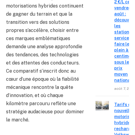
2 €/L ce
motorisations hybrides continuent
vendredi 
de gagner du terrain et que la
août :
découvre
transition vers des solutions
les
propres s’accélère, choisir entre
stations-
ces marques emblématiques
service o
faire le
demande une analyse approfondie
plein à 19
des tendances, des technologies
centimes
sous le
et des attentes des conducteurs.
prix
Ce comparatif s’inscrit donc au
moyen
cœur d’une époque où la fiabilité
national
mécanique rencontre la quête
août 7, 202
d’innovation, et où chaque
kilomètre parcouru reflète une
Tarifs de
nouvelles
stratégie audacieuse pour dominer
motorisat
le marché.
hybrides 
recharge
Volkswag