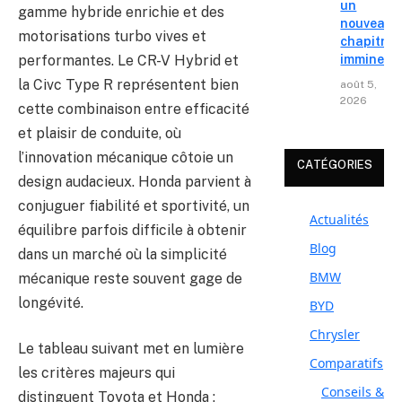
un
gamme hybride enrichie et des
nouveau
motorisations turbo vives et
chapitre
performantes. Le CR-V Hybrid et
imminent
la Civc Type R représentent bien
août 5,
2026
cette combinaison entre efficacité
et plaisir de conduite, où
l’innovation mécanique côtoie un
CATÉGORIES
design audacieux. Honda parvient à
conjuguer fiabilité et sportivité, un
Actualités
équilibre parfois difficile à obtenir
Blog
dans un marché où la simplicité
BMW
mécanique reste souvent gage de
longévité.
BYD
Chrysler
Le tableau suivant met en lumière
Comparatifs
les critères majeurs qui
Conseils &
distinguent Toyota et Honda :