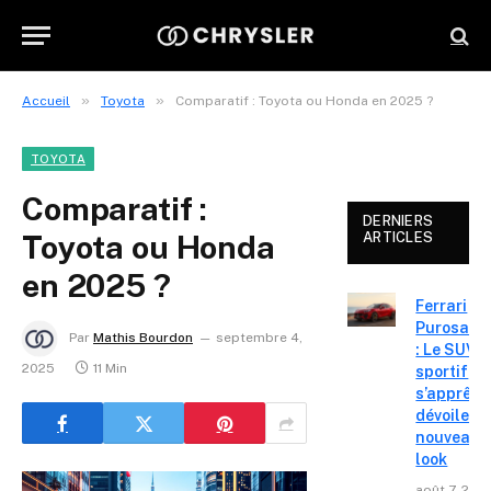
»
»
Accueil
Toyota
Comparatif : Toyota ou Honda en 2025 ?
TOYOTA
Comparatif :
DERNIERS
Toyota ou Honda
ARTICLES
en 2025 ?
Ferrari
Purosang
Par
Mathis Bourdon
septembre 4,
: Le SUV
2025
11 Min
sportif
s’apprête
dévoiler 
nouveau
look
août 7, 202