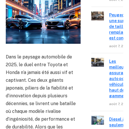
Peugeot 4
une surpr
de taille,
remplace
est confir
août 7, 202
Dans le paysage automobile de
Les
2025, le duel entre Toyota et
meilleure
Honda n’a jamais été aussi vif et
assuranc
auto pour
captivant. Ces deux géants
véhicules
japonais, piliers de la fiabilité et
haut de
d’innovation depuis plusieurs
gamme
décennies, se livrent une bataille
août 7, 202
où chaque modèle rivalise
d’ingéniosité, de performance et
Diesel à
seulemen
de durabilité. Alors que les