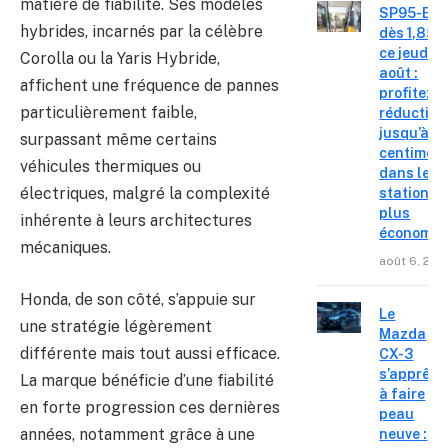
matière de fiabilité. Ses modèles
SP95-E10
hybrides, incarnés par la célèbre
dès 1,85 €
ce jeudi 6
Corolla ou la Yaris Hybride,
août :
affichent une fréquence de pannes
profitez d
particulièrement faible,
réduction
jusqu’à 15
surpassant même certains
centimes
véhicules thermiques ou
dans les
électriques, malgré la complexité
stations l
plus
inhérente à leurs architectures
économiq
mécaniques.
août 6, 202
Honda, de son côté, s’appuie sur
Le
une stratégie légèrement
Mazda
différente mais tout aussi efficace.
CX-3
s’apprête
La marque bénéficie d’une fiabilité
à faire
en forte progression ces dernières
peau
années, notamment grâce à une
neuve :