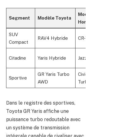
Modèle
Segment
Modèle Toyota
Caractéri
Honda
SUV
RAV4 Hybride
CR-V Hybrid
Modularit
Compact
Consommat
Citadine
Yaris Hybride
Jazz Hybride
d’entretie
GR Yaris Turbo
Civic Type R
Sportive
Puissance 
AWD
Turbo
Dans le registre des sportives,
Toyota GR Yaris affiche une
puissance turbo redoutable avec
un système de transmission
intégrale capable de rivaliser avec