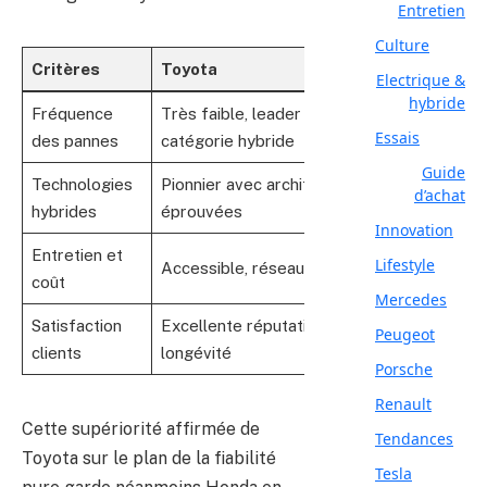
Entretien
Culture
Critères
Toyota
Honda
Electrique &
hybride
Fréquence
Très faible, leader dans la
En nette a
Essais
des pannes
catégorie hybride
pour les hy
Guide
Technologies
Pionnier avec architectures
Maîtrise cr
d’achat
hybrides
éprouvées
turbo hybr
Innovation
Entretien et
Lifestyle
Accessible, réseau étendu
Compétitif,
coût
Mercedes
Satisfaction
Excellente réputation de
Forte progr
Peugeot
clients
longévité
fidélité
Porsche
Renault
Cette supériorité affirmée de
Tendances
Toyota sur le plan de la fiabilité
Tesla