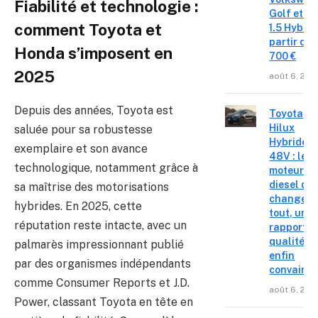
Fiabilité et technologie :
Golf et T
comment Toyota et
1.5 Hybrid 
partir de 
Honda s’imposent en
700 €
2025
août 6, 202
Depuis des années, Toyota est
Toyota
Hilux
saluée pour sa robustesse
Hybride
exemplaire et son avance
48V : le
technologique, notamment grâce à
moteur
diesel qui
sa maîtrise des motorisations
change
hybrides. En 2025, cette
tout, un
réputation reste intacte, avec un
rapport
qualité-p
palmarès impressionnant publié
enfin
par des organismes indépendants
convainc
comme Consumer Reports et J.D.
août 6, 202
Power, classant Toyota en tête en