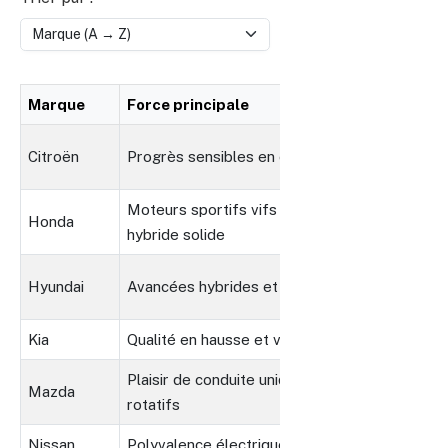
Marque
Force principale
Faib
Manqu
Citroën
Progrès sensibles en entretien
riche
Moteurs sportifs vifs et technologie
Innov
Honda
hybride solide
modé
Imag
Hyundai
Avancées hybrides et réseau solide
prem
Kia
Qualité en hausse et valeur
Statu
Plaisir de conduite unique et moteurs
Mazda
Résea
rotatifs
Nissan
Polyvalence électrique et robustesse
Gamm