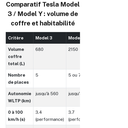
Comparatif Tesla Model
3 / Model Y : volume de
coffre et habitabilité
Critère
Model 3
Model Y
Volume
680
2150
coffre
total (L)
Nombre
5
5 ou 7
de places
Autonomie
jusqu'à 560
jusqu'à 505
WLTP (km)
0 à 100
3.4
3.7
km/h (s)
(performance)
(performance)