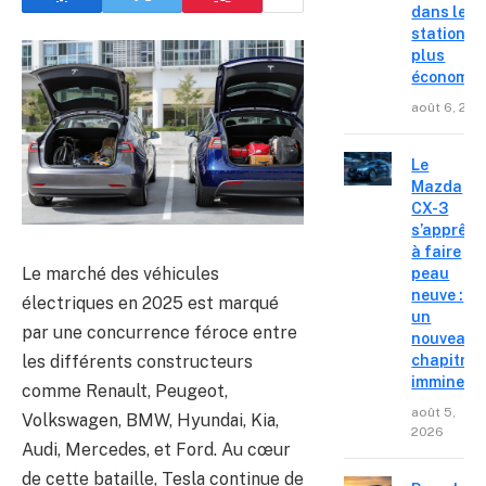
dans les
stations l
plus
économiq
août 6, 202
Le
Mazda
CX-3
s’apprête
à faire
Le marché des véhicules
peau
neuve :
électriques en 2025 est marqué
un
par une concurrence féroce entre
nouveau
les différents constructeurs
chapitre
imminent
comme Renault, Peugeot,
août 5,
Volkswagen, BMW, Hyundai, Kia,
2026
Audi, Mercedes, et Ford. Au cœur
de cette bataille, Tesla continue de