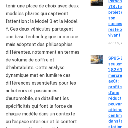
Porsche
tenir une place de choix avec deux
718 : le
projet de
modèles phares qui captivent
son
l’attention : la Model 3 et la Model
successe
Y. Ces deux véhicules partagent
reste bie
vivant
une base technologique commune
août 5, 202
mais adoptent des philosophies
différentes, notamment en termes
SP95-E10
de volume de coffre et
seulemen
d’habitabilité. Cette analyse
1,82 €/L c
dynamique met en lumière ces
mercredi 
août :
différences essentielles pour les
profitez
acheteurs et passionnés
d’une
d’automobile, en détaillant les
réduction
pouvant
spécificités qui font la force de
atteindre 
chaque modèle dans un contexte
centimes
où l’espace intérieur et le confort
dans les
stations-