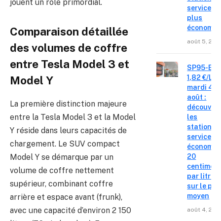
jouent un rôle primordial.
service le
plus
économiq
Comparaison détaillée
août 5, 202
des volumes de coffre
entre Tesla Model 3 et
SP95-E10
1,82 €/L c
Model Y
mardi 4
août :
La première distinction majeure
découvre
entre la Tesla Model 3 et la Model
les
stations-
Y réside dans leurs capacités de
service o
chargement. Le SUV compact
économis
20
Model Y se démarque par un
centimes
volume de coffre nettement
par litre
supérieur, combinant coffre
sur le pri
moyen
arrière et espace avant (frunk),
avec une capacité d’environ 2 150
août 4, 202