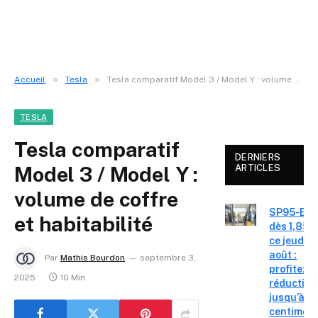
»
»
Accueil
Tesla
Tesla comparatif Model 3 / Model Y : volume de coffre et habitabilité
TESLA
Tesla comparatif
DERNIERS
Model 3 / Model Y :
ARTICLES
volume de coffre
SP95-E10
et habitabilité
dès 1,85 €
ce jeudi 6
août :
Par
Mathis Bourdon
septembre 3,
profitez d
2025
10 Min
réduction
jusqu’à 15
centimes