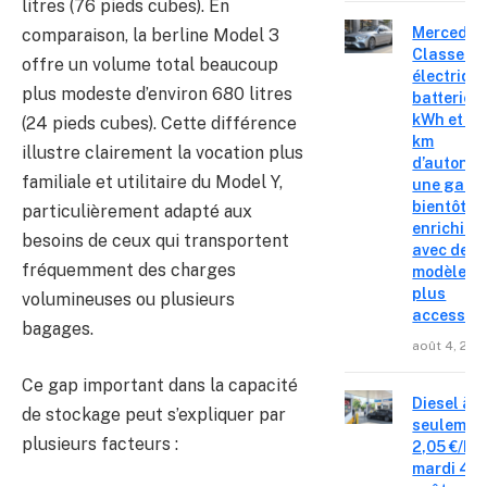
litres (76 pieds cubes). En
Mercedes
comparaison, la berline Model 3
Classe C
offre un volume total beaucoup
électrique
plus modeste d’environ 680 litres
batterie 
kWh et 8
(24 pieds cubes). Cette différence
km
illustre clairement la vocation plus
d’autonom
familiale et utilitaire du Model Y,
une gam
bientôt
particulièrement adapté aux
enrichie
besoins de ceux qui transportent
avec des
fréquemment des charges
modèles
plus
volumineuses ou plusieurs
accessibl
bagages.
août 4, 202
Ce gap important dans la capacité
Diesel à
de stockage peut s’expliquer par
seulemen
plusieurs facteurs :
2,05 €/L c
mardi 4