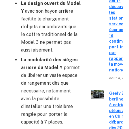
août :
Le design ouvert du Model
découvre
Y
avec son hayon arrière
les
stations-
facilite le chargement
service o
d’objets encombrants que
économis
le coffre traditionnel de la
19
centimes
Model 3 ne permet pas
par litre
aussi aisément.
par
rapport à
La modularité des sièges
la moyen
arrière du Model Y
permet
nationale
de libérer un vaste espace
août 4, 202
de rangement dès que
nécessaire, notamment
Geely E2 :
avec la possibilité
berline
électriqu
d’installer une troisième
plébiscit
rangée pour porter la
en Chine
capacité à 7 places.
débarque
dès 20 99