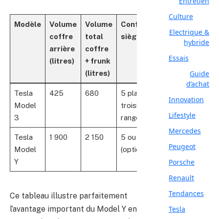
Entretien
Culture
Modèle
Volume
Volume
Configuration
Electrique &
coffre
total
sièges
hybride
arrière
coffre
Essais
(litres)
+ frunk
Guide
(litres)
d’achat
Tesla
425
680
5 places, sans
Innovation
Model
troisième
Lifestyle
3
rangée
Mercedes
Tesla
1 900
2 150
5 ou 7 places
Peugeot
Model
(optionnelle)
Porsche
Y
Renault
Tendances
Ce tableau illustre parfaitement
l’avantage important du Model Y en
Tesla