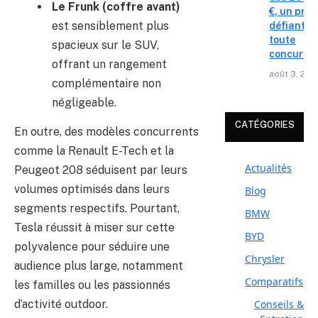
Le Frunk (coffre avant)
€, un prix
est sensiblement plus
défiant
toute
spacieux sur le SUV,
concurre
offrant un rangement
août 3, 202
complémentaire non
négligeable.
CATÉGORIES
En outre, des modèles concurrents
comme la Renault E-Tech et la
Actualités
Peugeot 208 séduisent par leurs
volumes optimisés dans leurs
Blog
segments respectifs. Pourtant,
BMW
Tesla réussit à miser sur cette
BYD
polyvalence pour séduire une
Chrysler
audience plus large, notamment
Comparatifs
les familles ou les passionnés
Conseils &
d’activité outdoor.