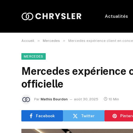
Actualités
»
»
Accueil
Mercedes
Mercedes expérience client en conces
MERCEDES
Mercedes expérience c
officielle
Par
Mathis Bourdon
août 30, 2025
10 Min
Facebook
Twitter
Pinter