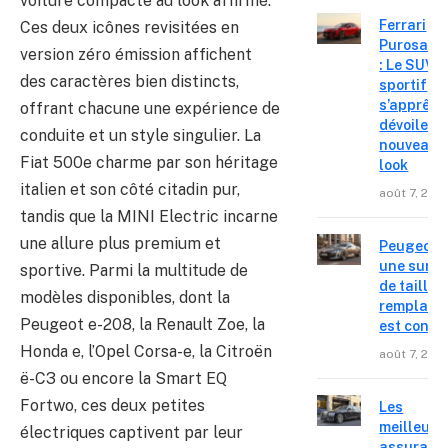
voiture compacte au look affirmé.
Ferrari
Ces deux icônes revisitées en
Purosang
version zéro émission affichent
: Le SUV
des caractères bien distincts,
sportif
s’apprête
offrant chacune une expérience de
dévoiler 
conduite et un style singulier. La
nouveau
Fiat 500e charme par son héritage
look
italien et son côté citadin pur,
août 7, 202
tandis que la MINI Electric incarne
une allure plus premium et
Peugeot 4
une surpr
sportive. Parmi la multitude de
de taille,
modèles disponibles, dont la
remplace
Peugeot e-208, la Renault Zoe, la
est confir
Honda e, l’Opel Corsa-e, la Citroën
août 7, 202
ë-C3 ou encore la Smart EQ
Fortwo, ces deux petites
Les
meilleure
électriques captivent par leur
assuranc