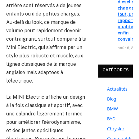
diesel qui
arrière sont réservés à de jeunes
change
enfants ou à de petites charges.
tout, un
rapport
Au-delà du look, ce manque de
qualité-p
volume peut rapidement devenir
enfin
contraignant, surtout comparé à la
convainc
Mini Electric, qui s’affirme par un
août 6, 202
style plus robuste et musclé, aux
lignes classiques de la marque
CATÉGORIES
anglaise mais adaptées à
l’électrique.
Actualités
La MINI Electric affiche un design
Blog
à la fois classique et sportif, avec
BMW
une calandre légèrement fermée
BYD
pour améliorer l’aérodynamisme,
Chrysler
et des jantes spécifiques
Comparatifs
électriques. Son intérieur, bien que