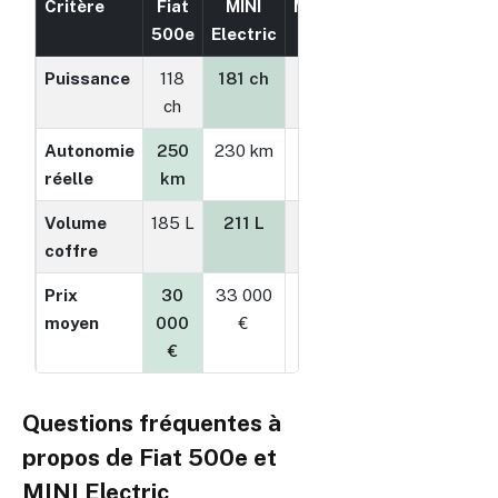
Critère
Fiat
MINI
Meilleur
500e
Electric
choix
Puissance
118
181 ch
MINI
ch
Electric
Autonomie
250
230 km
Fiat
réelle
km
500e
Volume
185 L
211 L
MINI
coffre
Electric
Prix
30
33 000
Fiat
moyen
000
€
500e
€
Tableau comparant les critères clés entre Fiat 500e et M
Questions fréquentes à
propos de Fiat 500e et
MINI Electric