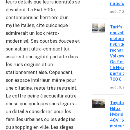
leurs détails que leurs identités se
national
dévoilent. La Fiat 500e,
août 7, 202
contemporaine héritière d’un
mythe italien, cite quiconque
Tarifs de
nouvelles
admirerait un look rétro-
motorisat
modernisé. Ses courbes douces et
hybrides 
son gabarit ultra-compact lui
recharge
Volkswag
assurent une agilité parfaite dans
Golf et T
les rues exiguës et un
1.5 Hybrid 
stationnement aisé. Cependant,
partir de 
700 €
son espace intérieur, même pour
août 6, 202
une citadine, reste très restreint.
Le coffre peine à accueillir autre
Toyota
chose que quelques sacs légers –
Hilux
un détail à considérer pour les
Hybride
familles urbaines ou les adeptes
48V : le
moteur
du shopping en ville. Les sièges