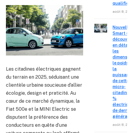
qualifica
août 8, 202
Nouvelle
Smart #2 
découvre
en détail
les
dimension
le poids e
Les citadines électriques gagnent
la
puissanc
du terrain en 2025, séduisant une
de cette
clientèle urbaine soucieuse d’allier
micro-
écologie, design et praticité. Au
citadine 
%
cœur de ce marché dynamique, la
électriqu
Fiat 500e et la MINI Electric se
de derniè
générati
disputent la préférence des
conducteurs en quête d’une
août 8, 202