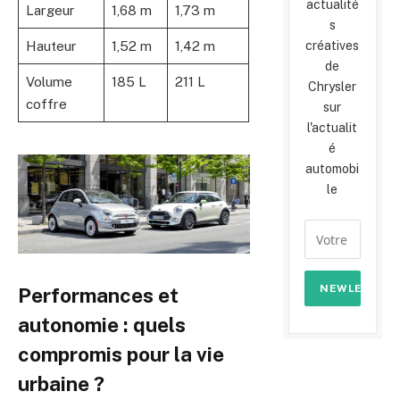
actualité
Largeur
1,68 m
1,73 m
s
créatives
Hauteur
1,52 m
1,42 m
de
Volume
185 L
211 L
Chrysler
coffre
sur
l'actualit
é
automobi
le
Performances et
autonomie : quels
compromis pour la vie
urbaine ?