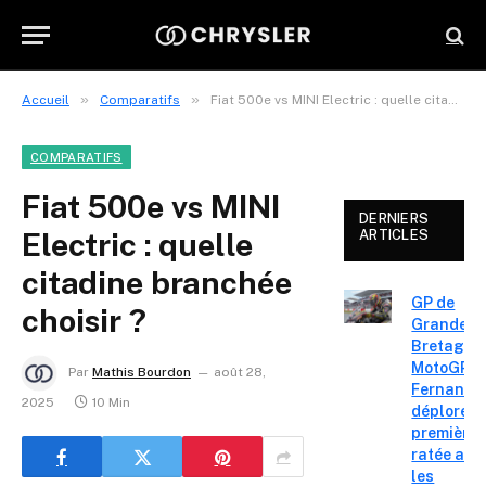
»
»
Accueil
Comparatifs
Fiat 500e vs MINI Electric : quelle citadine branchée choisir ?
COMPARATIFS
Fiat 500e vs MINI
DERNIERS
Electric : quelle
ARTICLES
citadine branchée
GP de
choisir ?
Grande-
Bretagne
MotoGP : 
Par
Mathis Bourdon
août 28,
Fernande
2025
10 Min
déplore u
première 
ratée apr
les