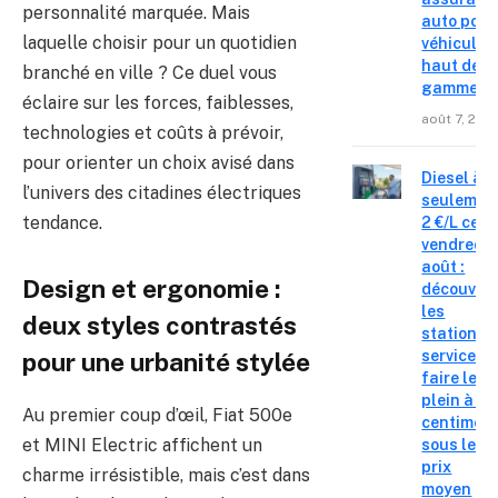
personnalité marquée. Mais
auto pour
laquelle choisir pour un quotidien
véhicules
haut de
branché en ville ? Ce duel vous
gamme
éclaire sur les forces, faiblesses,
août 7, 202
technologies et coûts à prévoir,
pour orienter un choix avisé dans
Diesel à
l’univers des citadines électriques
seulemen
tendance.
2 €/L ce
vendredi 
août :
Design et ergonomie :
découvre
les
deux styles contrastés
stations-
service o
pour une urbanité stylée
faire le
plein à 19
Au premier coup d’œil, Fiat 500e
centimes
et MINI Electric affichent un
sous le
prix
charme irrésistible, mais c’est dans
moyen