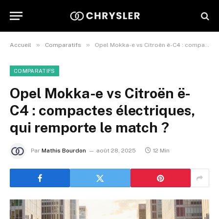
»
»
Accueil
Comparatifs
Opel Mokka-e vs Citroën ë-C4 : compactes électriques, qui remporte le match ?
COMPARATIFS
Opel Mokka-e vs Citroën ë-
C4 : compactes électriques,
qui remporte le match ?
Par
Mathis Bourdon
août 28, 2025
12 Min