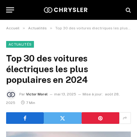
»
»
Accueil
Actualités
Top 30 des voitures électriques les plus populaires en 2024
ACTUALITÉS
Top 30 des voitures
électriques les plus
populaires en 2024
Par
Victor Morel
mai 13, 2025
Mise à jour:
août 28,
2025
7 Min