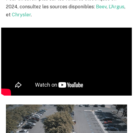
2024, consultez les sources disponibles:
Beev
,
L’Argus
,
et
Chrysler
.