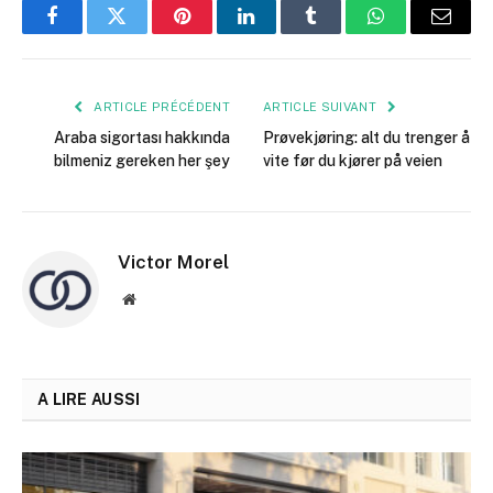
Facebook
Twitter
Pinterest
LinkedIn
Tumblr
WhatsApp
E-
mail
ARTICLE PRÉCÉDENT
ARTICLE SUIVANT
Araba sigortası hakkında
Prøvekjøring: alt du trenger å
bilmeniz gereken her şey
vite før du kjører på veien
Victor Morel
Site
web
A LIRE AUSSI