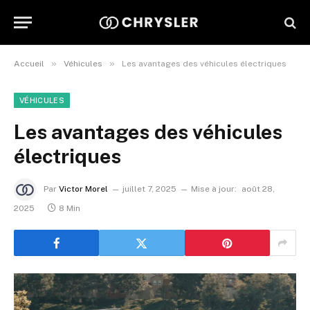
»
»
Accueil
Véhicules
Les avantages des véhicules électriques
VÉHICULES
Les avantages des véhicules
électriques
Par
Victor Morel
juillet 7, 2025
Mise à jour:
août 28,
2025
8 Min