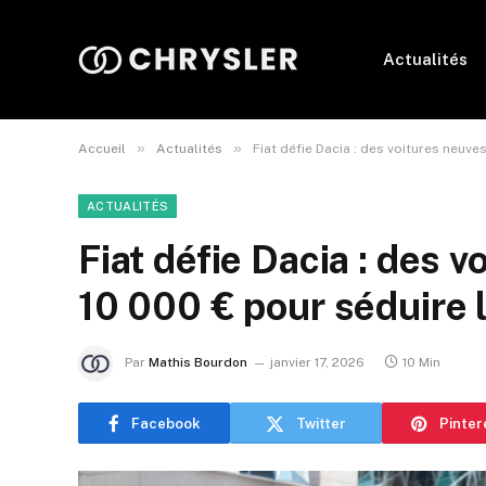
Actualités
»
»
Accueil
Actualités
Fiat défie Dacia : des voitures neuv
ACTUALITÉS
Fiat défie Dacia : des 
10 000 € pour séduire 
Par
Mathis Bourdon
janvier 17, 2026
10 Min
Facebook
Twitter
Pinter