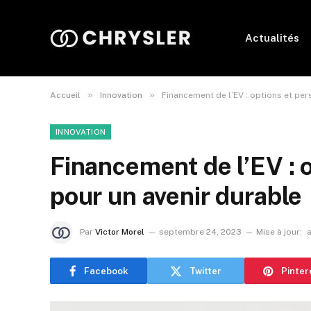
Actualités
»
»
Accueil
Innovation
Financement de l’EV : options et per
INNOVATION
Financement de l’EV : 
pour un avenir durable
Par
Victor Morel
septembre 24, 2023
Mise à jour:
Facebook
Twitter
Pinter