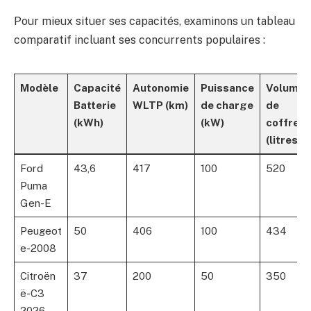
Pour mieux situer ses capacités, examinons un tableau
comparatif incluant ses concurrents populaires :
Modèle
Capacité
Autonomie
Puissance
Volume
Batterie
WLTP (km)
de charge
de
(kWh)
(kW)
coffre
(litres)
Ford
43,6
417
100
520
Puma
Gen-E
Peugeot
50
406
100
434
e-2008
Citroën
37
200
50
350
ë-C3
2026